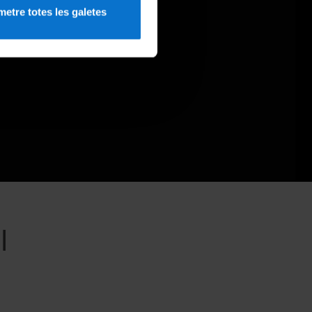
etre totes les galetes
l