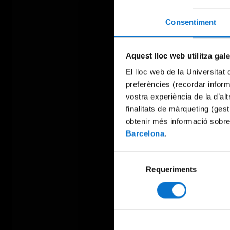
Consentiment
Aquest lloc web utilitza gal
El lloc web de la Universitat 
preferències (recordar infor
vostra experiència de la d’al
finalitats de màrqueting (gest
obtenir més informació sobre
Barcelona
.
Selecció
Requeriments
de
consentiment