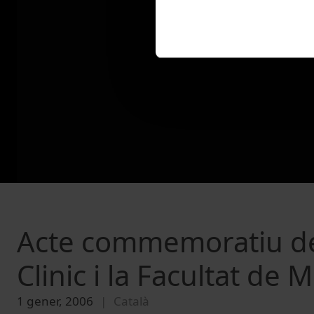
Acte commemoratiu del
Clinic i la Facultat de 
1 gener, 2006
Català