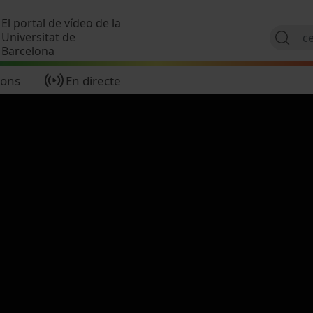
Vés al contingut
El portal de vídeo de la
Universitat de
Barcelona
ions
En directe