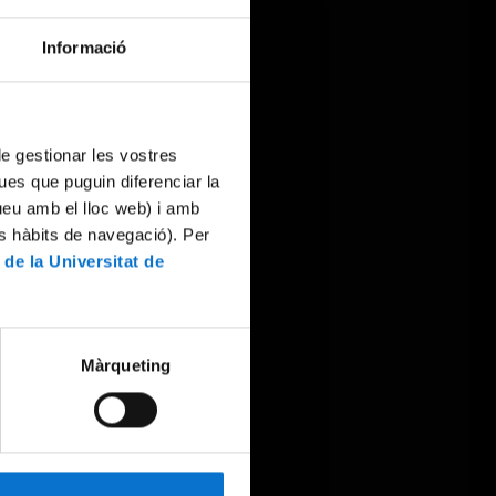
Informació
 de gestionar les vostres
ues que puguin diferenciar la
tueu amb el lloc web) i amb
es hàbits de navegació). Per
 de la Universitat de
Màrqueting