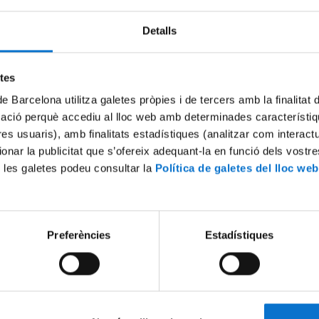
Detalls
Try again
etes
de Barcelona utilitza galetes pròpies i de tercers amb la finalitat
mació perquè accediu al lloc web amb determinades característiq
tres usuaris), amb finalitats estadístiques (analitzar com interac
ionar la publicitat que s’ofereix adequant-la en funció dels vostr
 les galetes podeu consultar la
Política de galetes del lloc web
Preferències
Estadístiques