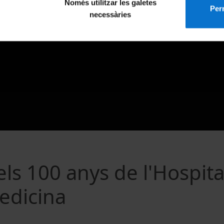
Només utilitzar les galetes
Perm
necessàries
s 100 anys de l'Hospita
Medicina