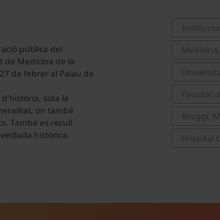
Institucio
ació pública del
Medicina,
at de Medicina de la
Universit
 27 de febrer al Palau de
Facultat d
d'història, sota la
neralitat, on també
Broggi, M
ics. També es recull
etllada històrica.
Hospital C