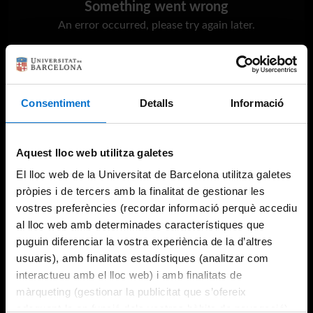
Something went wrong
An error occurred, please try again later.
Try again
Consentiment
Detalls
Informació
Aquest lloc web utilitza galetes
El lloc web de la Universitat de Barcelona utilitza galetes
pròpies i de tercers amb la finalitat de gestionar les
vostres preferències (recordar informació perquè accediu
al lloc web amb determinades característiques que
puguin diferenciar la vostra experiència de la d’altres
usuaris), amb finalitats estadístiques (analitzar com
interactueu amb el lloc web) i amb finalitats de
màrqueting (gestionar la publicitat que s’ofereix
adequant-la en funció dels vostres hàbits de navegació).