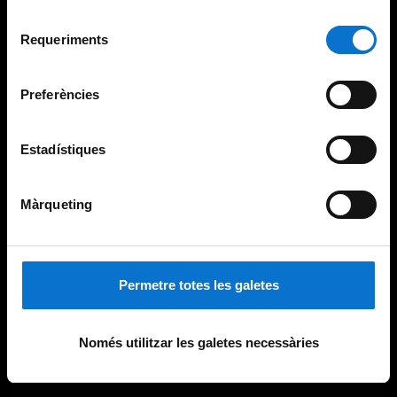
Per obtenir més informació sobre les galetes podeu
Selecció
consultar la
Política de galetes del lloc web de la
Requeriments
de
Universitat de Barcelona
.
consentiment
Preferències
Estadístiques
Màrqueting
Permetre totes les galetes
Només utilitzar les galetes necessàries