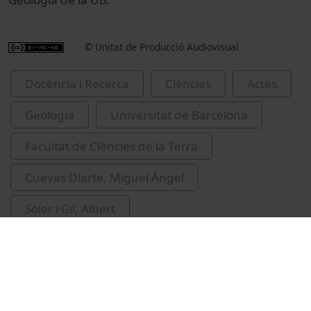
© Unitat de Producció Audiovisual
Docència i Recerca
Ciències
Actes
Geologia
Universitat de Barcelona
Facultat de Ciències de la Terra
Cuevas Diarte, Miguel Ángel
Soler i Gil, Albert
Labrador Carrasco, Manuel
simetria
cristal·lografia
interdisciplinarietat
Rubiralta, Màrius (Rubiralta i Alcañiz)