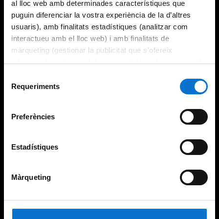
al lloc web amb determinades característiques que
puguin diferenciar la vostra experiència de la d’altres
usuaris), amb finalitats estadístiques (analitzar com
interactueu amb el lloc web) i amb finalitats de
màrqueting (gestionar la publicitat que s’ofereix
adequant-la en funció dels vostres hàbits de navegació).
Per obtenir més informació sobre les galetes podeu
Selecció
consultar la
Política de galetes del lloc web de la
Requeriments
de
Universitat de Barcelona
.
consentiment
Preferències
Estadístiques
Màrqueting