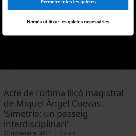
Permetre totes les galetes
Només utilitzar les galetes necessàries
Acte de l'última lliçó magistral
de Miquel Àngel Cuevas.
'Simetria: un passeig
interdisciplinari'
30 novembre, 2011
Català