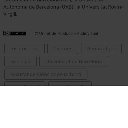
Autònoma de Barcelona (UAB) i la Universitat Rovira-
Virgili.
© Unitat de Producció Audiovisual
Institucional
Ciències
Reportatges
Geologia
Universitat de Barcelona
Facultat de Ciències de la Terra
cristal·lització
cristal·lografia
concursos
lliuraments de premis i distincions
Cuevas Diarte, Miguel Ángel
cristalls