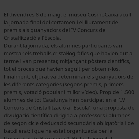
El divendres 8 de maig, el museu CosmoCaixa acull
la jornada final del certamen i el lliurament de
premis als guanyadors del IV Concurs de
Cristal·lització a l'Escola.
Durant la jornada, els alumnes participants van
mostrar els treballs cristal·logràfics que havien dut a
terme i van presentar, mitjançant pòsters científics,
tot el procés que havien seguit per obtenir-los.
Finalment, el jurat va determinar els guanyadors de
les diferents categories (segons premis, primers
premis, votació popular i millor vídeo). Prop de 1.500
alumnes de tot Catalunya han participat en el 'IV
Concurs de Cristal·lització a l’Escola', una proposta de
divulgació científica dirigida a professors i alumnes
de segon cicle d’educació secundària obligatòria i de
batxillerat; i que ha estat organitzada per la
Universitat de Barcelona (UB), la Universitat