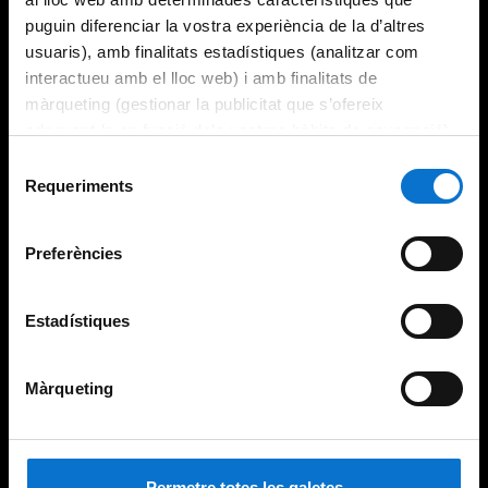
puguin diferenciar la vostra experiència de la d’altres
usuaris), amb finalitats estadístiques (analitzar com
interactueu amb el lloc web) i amb finalitats de
màrqueting (gestionar la publicitat que s’ofereix
adequant-la en funció dels vostres hàbits de navegació).
Per obtenir més informació sobre les galetes podeu
Selecció
consultar la
Política de galetes del lloc web de la
Requeriments
de
Universitat de Barcelona
.
consentiment
Preferències
Estadístiques
Màrqueting
Permetre totes les galetes