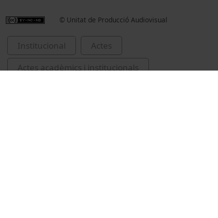
© Unitat de Producció Audiovisual
Institucional
Actes
Actes acadèmics i institucionals
Universitat de Barcelona
universitats
Vídeos relacionats