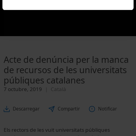
Acte de denúncia per la manca
de recursos de les universitats
públiques catalanes
7 octubre, 2019
Català
Descarregar
Compartir
Notificar
Els rectors de les vuit universitats públiques