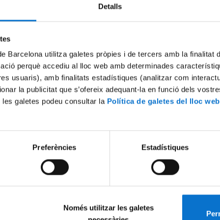
Detalls
Try again
etes
de Barcelona utilitza galetes pròpies i de tercers amb la finalitat
mació perquè accediu al lloc web amb determinades característiq
tres usuaris), amb finalitats estadístiques (analitzar com interac
ionar la publicitat que s’ofereix adequant-la en funció dels vostr
 les galetes podeu consultar la
Política de galetes del lloc web
Preferències
Estadístiques
Només utilitzar les galetes
Perm
necessàries