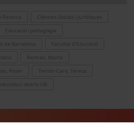
i Recerca
Ciències Socials i Jurídiques
Educació i pedagogia
at de Barcelona
Facultat d'Educació
cions
Bertran, Marta
màs, Roser
Terrón-Caro, Teresa
educatius oberts UB