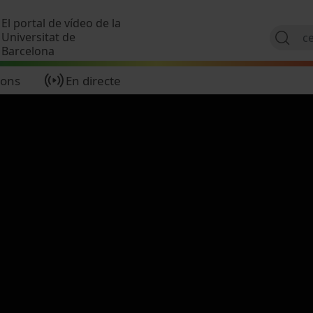
Vés al contingut
El portal de vídeo de la
Universitat de
Barcelona
ions
En directe