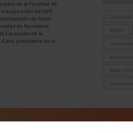
 Grados de la Facultad de
 inauguración del XVII
Docència 
articipación de Roser
ersidad de Barcelona;
Actes
la Educación de la
Caro, presidenta de la
Universit
inaugura
Boix i To
recursos 