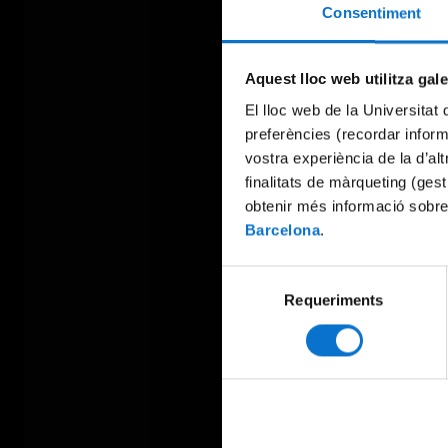
Consentiment
Aquest lloc web utilitza gal
El lloc web de la Universitat 
preferències (recordar infor
vostra experiència de la d’al
finalitats de màrqueting (gest
obtenir més informació sobre
Barcelona
.
Selecció
Requeriments
de
consentiment