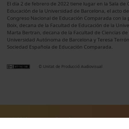
El día 2 de febrero de 2022 tiene lugar en la Sala de
Educación de la Universidad de Barcelona, el acto de
Congreso Nacional de Educación Comparada con la p
Boix, decana de la Facultad de Educación de la Univ
Marta Bertran, decana de la Facultad de Ciencias de 
Universidad Autónoma de Barcelona y Teresa Terrón-
Sociedad Española de Educación Comparada.
© Unitat de Producció Audiovisual
Vídeos relacionats