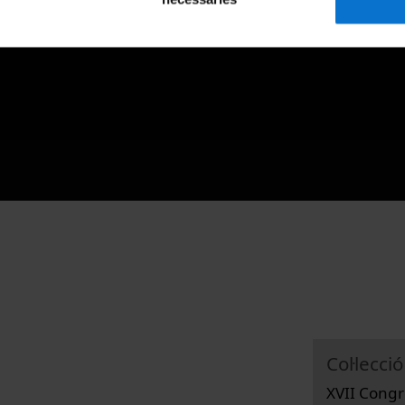
Col·lecció
XVII Cong