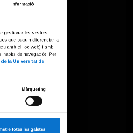
Informació
 de gestionar les vostres
ues que puguin diferenciar la
tueu amb el lloc web) i amb
es hàbits de navegació). Per
 de la Universitat de
Màrqueting
etre totes les galetes