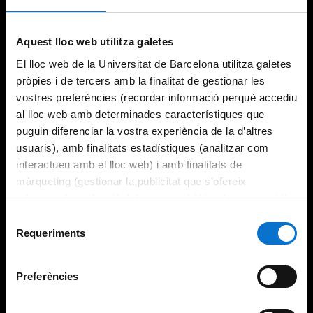
Try again
Aquest lloc web utilitza galetes
El lloc web de la Universitat de Barcelona utilitza galetes
pròpies i de tercers amb la finalitat de gestionar les
vostres preferències (recordar informació perquè accediu
al lloc web amb determinades característiques que
puguin diferenciar la vostra experiència de la d’altres
usuaris), amb finalitats estadístiques (analitzar com
interactueu amb el lloc web) i amb finalitats de
màrqueting (gestionar la publicitat que s’ofereix
adequant-la en funció dels vostres hàbits de navegació).
Per obtenir més informació sobre les galetes podeu
Selecció
consultar la
Política de galetes del lloc web de la
Requeriments
de
Universitat de Barcelona
.
consentiment
Preferències