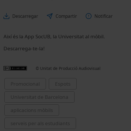
Descarregar
Compartir
Notificar
Així és la App SocUB, la Universitat al mòbil.
Descarrega-te-la!
© Unitat de Producció Audiovisual
Promocional
Espots
Universitat de Barcelona
aplicacions mòbils
serveis per als estudiants