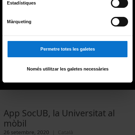
Estadístiques
Màrqueting
Permetre totes les galetes
Només utilitzar les galetes necessàries
App SocUB, la Universitat al
mòbil
26 setembre, 2020
Català