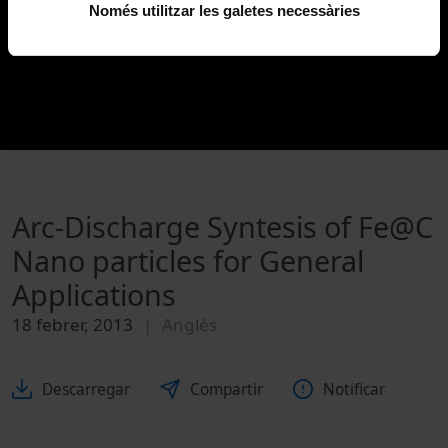
Només utilitzar les galetes necessàries
Arc-Discharge Syntesis of Fe@C
Nano particles for General
Applications
18 febrer, 2013
Anglès
Descarregar
Compartir
Notificar