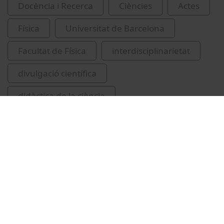
Docència i Recerca
Ciències
Actes
Física
Universitat de Barcelona
Facultat de Física
interdisciplinarietat
divulgació científica
didàctica de la ciència
Chaitoglou, Stefanos
Vídeos relacionats