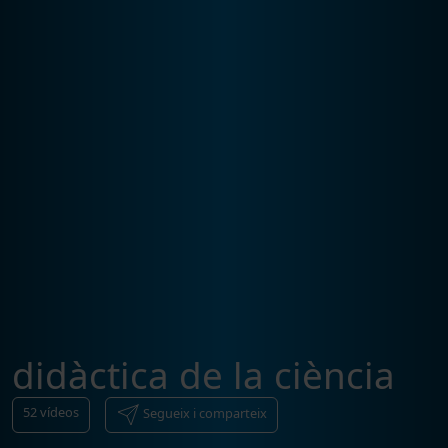
didàctica de la ciència
52
vídeos
Segueix i comparteix