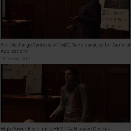
Arc-Discharge Syntesis of Fe@C Nano particles for General
Applications
18 febrer, 2013
High Power Electronics HEMT GaN based Devices