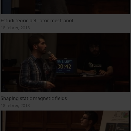
Estudi teòric del rotor mestranol
18 febrer, 2013
Shaping static magnetic fields
18 febrer, 2013