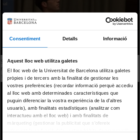
Consentiment
Detalls
Informació
Aquest lloc web utilitza galetes
Synthesis and study of new organic molecules that show
magnetic properties
El lloc web de la Universitat de Barcelona utilitza galetes
18 febrer, 2013
pròpies i de tercers amb la finalitat de gestionar les
vostres preferències (recordar informació perquè accediu
al lloc web amb determinades característiques que
puguin diferenciar la vostra experiència de la d’altres
usuaris), amb finalitats estadístiques (analitzar com
interactueu amb el lloc web) i amb finalitats de
màrqueting (gestionar la publicitat que s’ofereix
adequant-la en funció dels vostres hàbits de navegació).
Per obtenir més informació sobre les galetes podeu