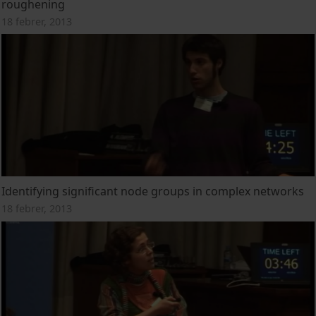
roughening
18 febrer, 2013
Identifying significant node groups in complex networks
18 febrer, 2013