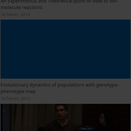
An Experimental and Theoretical point of view of ion-
molecule reactions
18 febrer, 2013
Evolutionary dynamics of populations with genotype-
phenotype map
18 febrer, 2013