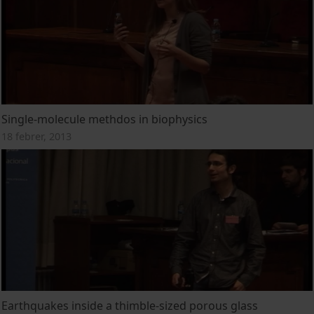
Single-molecule methdos in biophysics
18 febrer, 2013
Earthquakes inside a thimble-sized porous glass