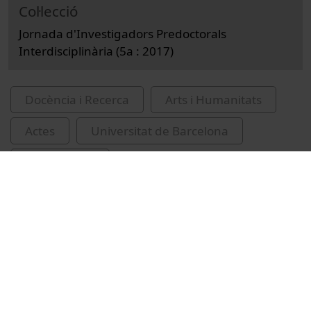
Col·lecció
Jornada d'Investigadors Predoctorals
Interdisciplinària (5a : 2017)
Docència i Recerca
Arts i Humanitats
Actes
Universitat de Barcelona
Kunde, Karo
Jornada d'Investigadors Predoctorals
Interdisciplinària