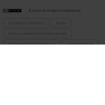
© Unitat de Producció Audiovisual
Docència i Recerca
Actes
Actes acadèmics i institucionals
Universitat de Barcelona
aprenentatge
avaluació
filologia catalana
CIFALC
Vídeos relacionats