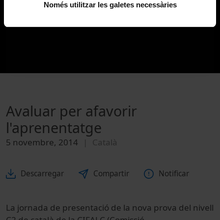
Només utilitzar les galetes necessàries
Avaluar per afavorir
l'aprenentatge
5 novembre, 2014
Català
Descarregar
Compartir
Notificar
La jornada de presentació de la nova prova del nivell
C2 de català de la CIFALC (Comissió