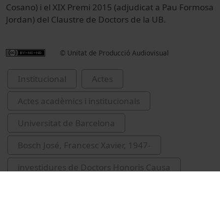
Cosano) i el XIX Premi 2015 (adjudicat a Pau Formosa
Jordan) del Claustre de Doctors de la UB.
© Unitat de Producció Audiovisual
Institucional
Actes
Actes acadèmics i institucionals
Universitat de Barcelona
Bosch José, Francesc Xavier, 1947-
investidures de Doctors Honoris Causa
Formosa Jordan, Pau
Prades Cosano, Roger