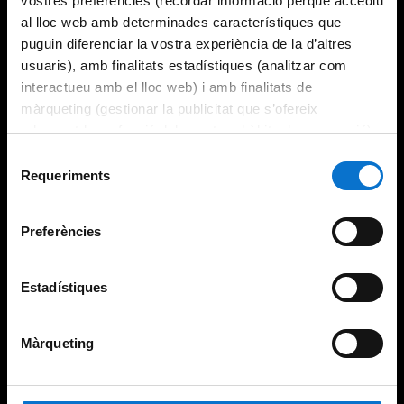
vostres preferències (recordar informació perquè accediu
al lloc web amb determinades característiques que
puguin diferenciar la vostra experiència de la d’altres
usuaris), amb finalitats estadístiques (analitzar com
interactueu amb el lloc web) i amb finalitats de
màrqueting (gestionar la publicitat que s’ofereix
adequant-la en funció dels vostres hàbits de navegació).
Per obtenir més informació sobre les galetes podeu
Selecció
consultar la
Política de galetes del lloc web de la
Requeriments
de
Universitat de Barcelona
.
consentiment
Preferències
Estadístiques
Màrqueting