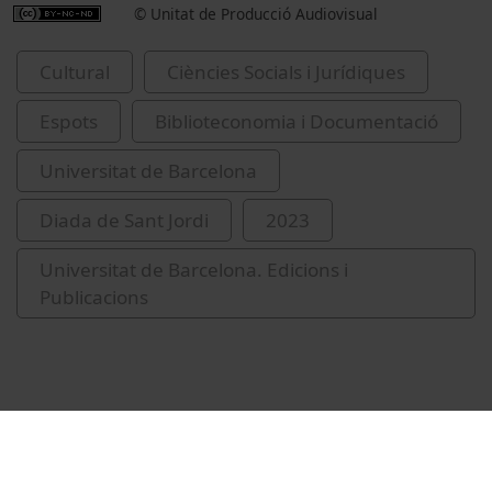
© Unitat de Producció Audiovisual
Cultural
Ciències Socials i Jurídiques
Espots
Biblioteconomia i Documentació
Universitat de Barcelona
Diada de Sant Jordi
2023
Universitat de Barcelona. Edicions i
Publicacions