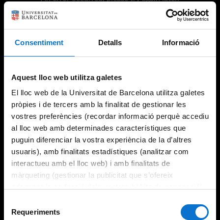
Consentiment
Detalls
Informació
Try again
Aquest lloc web utilitza galetes
El lloc web de la Universitat de Barcelona utilitza galetes
pròpies i de tercers amb la finalitat de gestionar les
vostres preferències (recordar informació perquè accediu
al lloc web amb determinades característiques que
puguin diferenciar la vostra experiència de la d’altres
usuaris), amb finalitats estadístiques (analitzar com
interactueu amb el lloc web) i amb finalitats de
màrqueting (gestionar la publicitat que s’ofereix
adequant-la en funció dels vostres hàbits de navegació).
Per obtenir més informació sobre les galetes podeu
Selecció
consultar la
Política de galetes del lloc web de la
Requeriments
de