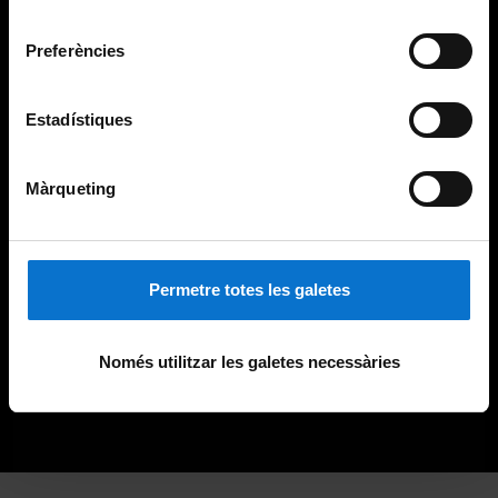
Universitat de Barcelona
.
consentiment
Preferències
Estadístiques
Màrqueting
Permetre totes les galetes
Només utilitzar les galetes necessàries