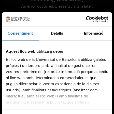
An error occurred, please try again later.
Try again
Consentiment
Detalls
Informació
Aquest lloc web utilitza galetes
El lloc web de la Universitat de Barcelona utilitza galetes
pròpies i de tercers amb la finalitat de gestionar les
vostres preferències (recordar informació perquè accediu
al lloc web amb determinades característiques que
puguin diferenciar la vostra experiència de la d’altres
usuaris), amb finalitats estadístiques (analitzar com
interactueu amb el lloc web) i amb finalitats de
màrqueting (gestionar la publicitat que s’ofereix
adequant-la en funció dels vostres hàbits de navegació).