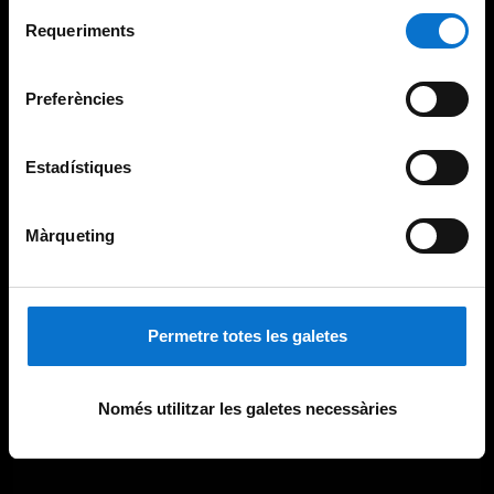
Per obtenir més informació sobre les galetes podeu
Selecció
consultar la
Política de galetes del lloc web de la
Requeriments
de
Universitat de Barcelona
.
consentiment
Preferències
Estadístiques
Màrqueting
Permetre totes les galetes
Només utilitzar les galetes necessàries