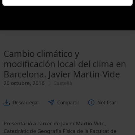
Cambio climático y
modificación local del clima en
Barcelona. Javier Martin-Vide
20 octubre, 2016
Castellà
Descarregar
Compartir
Notificar
Presentació a càrrec de Javier Martin-Vide,
Catedràtic de Geografia Física de la Facultat de