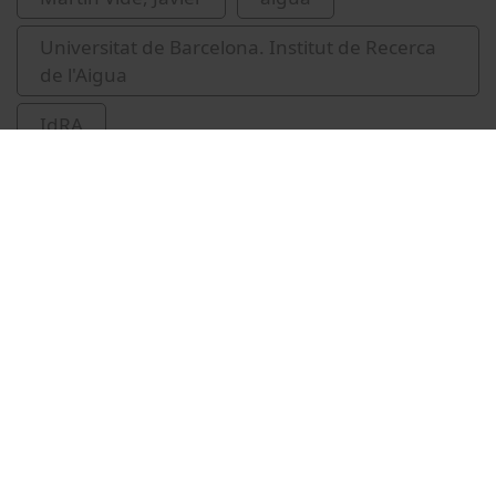
Universitat de Barcelona. Institut de Recerca
de l'Aigua
IdRA
Vídeos relacionats