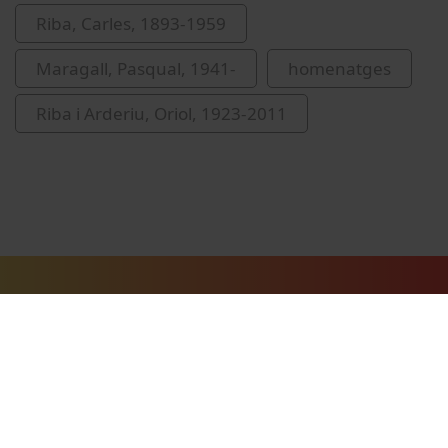
Riba, Carles, 1893-1959
Maragall, Pasqual, 1941-
homenatges
Riba i Arderiu, Oriol, 1923-2011
Vídeos relacionats