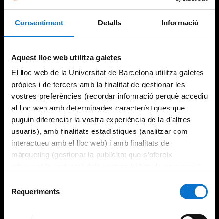
Consentiment
Detalls
Informació
Try again
Aquest lloc web utilitza galetes
El lloc web de la Universitat de Barcelona utilitza galetes
pròpies i de tercers amb la finalitat de gestionar les
vostres preferències (recordar informació perquè accediu
al lloc web amb determinades característiques que
puguin diferenciar la vostra experiència de la d’altres
usuaris), amb finalitats estadístiques (analitzar com
interactueu amb el lloc web) i amb finalitats de
màrqueting (gestionar la publicitat que s’ofereix
adequant-la en funció dels vostres hàbits de navegació).
Per obtenir més informació sobre les galetes podeu
Selecció
consultar la
Política de galetes del lloc web de la
Requeriments
de
Universitat de Barcelona
.
consentiment