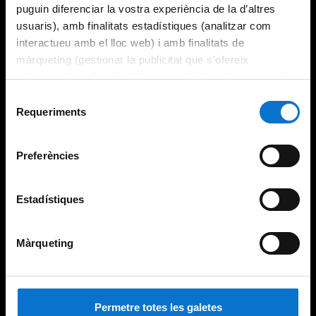
puguin diferenciar la vostra experiència de la d’altres
usuaris), amb finalitats estadístiques (analitzar com
interactueu amb el lloc web) i amb finalitats de
màrqueting (gestionar la publicitat que s’ofereix
adequant-la en funció dels vostres hàbits de navegació).
Per obtenir més informació sobre les galetes podeu
Selecció
consultar la
Política de galetes del lloc web de la
Requeriments
de
Universitat de Barcelona
.
consentiment
Preferències
Estadístiques
Màrqueting
Permetre totes les galetes