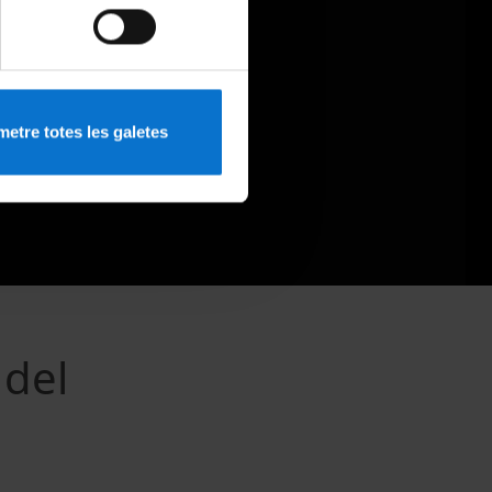
etre totes les galetes
 del