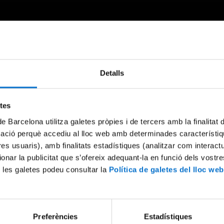
Detalls
Something went wrong
An error occurred, please try again later.
etes
de Barcelona utilitza galetes pròpies i de tercers amb la finalitat
mació perquè accediu al lloc web amb determinades característiq
Try again
tres usuaris), amb finalitats estadístiques (analitzar com interac
ionar la publicitat que s’ofereix adequant-la en funció dels vostr
 les galetes podeu consultar la
Política de galetes del lloc web
Preferències
Estadístiques