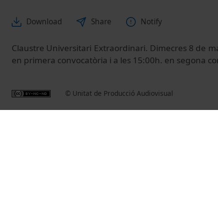
Download
Share
Notify
Claustre Universitari Extraordinari. Dimecres 8 de m
en primera convocatòria i a les 15:00h. en segona co
© Unitat de Producció Audiovisual