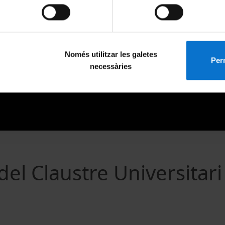
Només utilitzar les galetes
Perm
necessàries
el Claustre Universitari