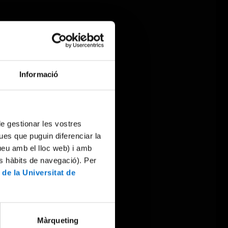
Informació
 de gestionar les vostres
ues que puguin diferenciar la
tueu amb el lloc web) i amb
es hàbits de navegació). Per
 de la Universitat de
Màrqueting