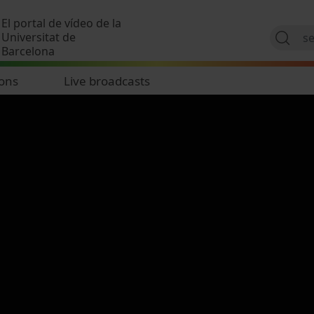
Skip to main content
El portal de vídeo de la
Universitat de
Barcelona
ions
Live broadcasts