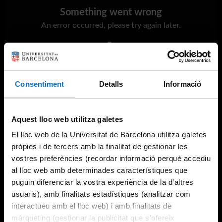
Something went wrong
An error occurred, please try again later.
Try again
Consentiment
Detalls
Informació
Aquest lloc web utilitza galetes
El lloc web de la Universitat de Barcelona utilitza galetes
pròpies i de tercers amb la finalitat de gestionar les
vostres preferències (recordar informació perquè accediu
al lloc web amb determinades característiques que
puguin diferenciar la vostra experiència de la d’altres
usuaris), amb finalitats estadístiques (analitzar com
interactueu amb el lloc web) i amb finalitats de
màrqueting (gestionar la publicitat que s’ofereix