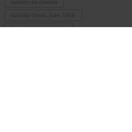
sessions de cloenda
Guàrdia-Olmos, Joan, 1958-
Torres, Miguel A., 1941-
Vídeos relacionats