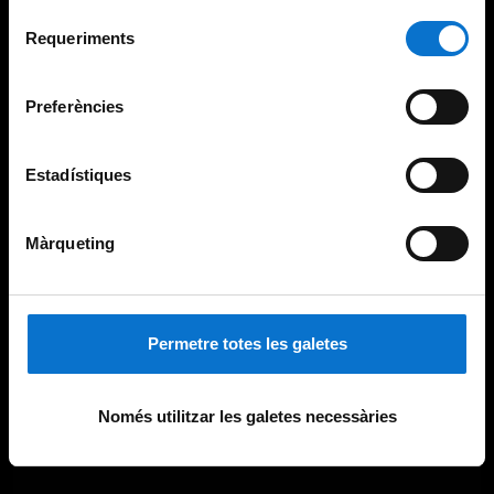
Per obtenir més informació sobre les galetes podeu
Selecció
consultar la
Política de galetes del lloc web de la
Requeriments
de
Universitat de Barcelona
.
consentiment
Preferències
Estadístiques
Màrqueting
Permetre totes les galetes
Només utilitzar les galetes necessàries