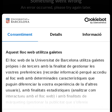
Something went wrong
An error occurred, please try again later.
Try again
Consentiment
Detalls
Informació
Aquest lloc web utilitza galetes
El lloc web de la Universitat de Barcelona utilitza galetes
pròpies i de tercers amb la finalitat de gestionar les
vostres preferències (recordar informació perquè accediu
al lloc web amb determinades característiques que
puguin diferenciar la vostra experiència de la d’altres
usuaris), amb finalitats estadístiques (analitzar com
interactueu amb el lloc web) i amb finalitats de
màrqueting (gestionar la publicitat que s’ofereix
adequant-la en funció dels vostres hàbits de navegació).