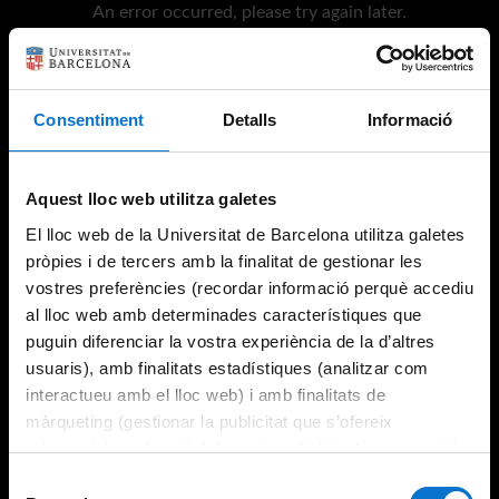
An error occurred, please try again later.
Try again
Consentiment
Detalls
Informació
Aquest lloc web utilitza galetes
El lloc web de la Universitat de Barcelona utilitza galetes
pròpies i de tercers amb la finalitat de gestionar les
vostres preferències (recordar informació perquè accediu
al lloc web amb determinades característiques que
puguin diferenciar la vostra experiència de la d’altres
usuaris), amb finalitats estadístiques (analitzar com
interactueu amb el lloc web) i amb finalitats de
màrqueting (gestionar la publicitat que s’ofereix
adequant-la en funció dels vostres hàbits de navegació).
Per obtenir més informació sobre les galetes podeu
Selecció