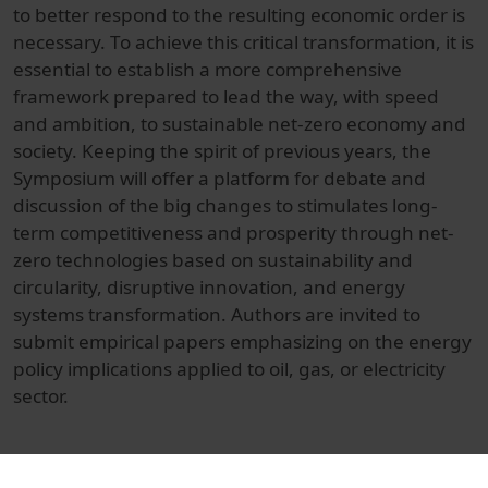
to better respond to the resulting economic order is
necessary. To achieve this critical transformation, it is
essential to establish a more comprehensive
framework prepared to lead the way, with speed
and ambition, to sustainable net-zero economy and
society. Keeping the spirit of previous years, the
Symposium will offer a platform for debate and
discussion of the big changes to stimulates long-
term competitiveness and prosperity through net-
zero technologies based on sustainability and
circularity, disruptive innovation, and energy
systems transformation. Authors are invited to
submit empirical papers emphasizing on the energy
policy implications applied to oil, gas, or electricity
sector.
© Unitat de Producció Audiovisual