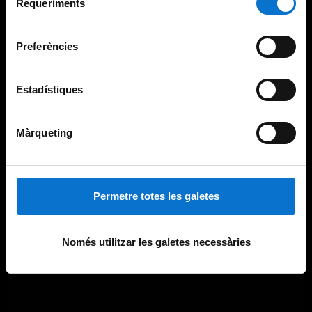
consultar la
Política de galetes del lloc web de la
Requeriments
de
Universitat de Barcelona
.
consentiment
Preferències
Estadístiques
Màrqueting
Permetre totes les galetes
Només utilitzar les galetes necessàries