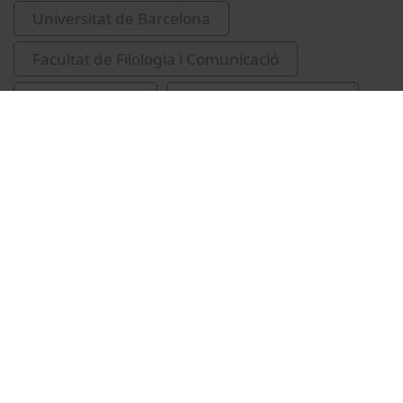
Universitat de Barcelona
Facultat de Filologia i Comunicació
filologia eslava
Linares Leyva, Jenifer
Vídeos relacionats