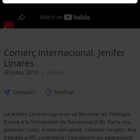
Comerç internacional. Jenifer
Linares
30 juliol, 2012
Català
Compartir
Notificar
La Jenifer Linares Leyva es va llicenciar en Filologia
Eslava a la Universitat de Barcelona (UB). Parla rus,
polonès i suec, a més del català, castellà i anglès. Ara
treballa a HP, controlant i coordinant les operacions