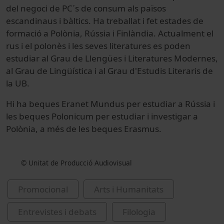
del negoci de PC´s de consum als països
escandinaus i bàltics. Ha treballat i fet estades de
formació a Polònia, Rússia i Finlàndia. Actualment el
rus i el polonès i les seves literatures es poden
estudiar al Grau de Llengües i Literatures Modernes,
al Grau de Lingüística i al Grau d'Estudis Literaris de
la UB.
Hi ha beques Eranet Mundus per estudiar a Rússia i
les beques Polonicum per estudiar i investigar a
Polònia, a més de les beques Erasmus.
© Unitat de Producció Audiovisual
Promocional
Arts i Humanitats
Entrevistes i debats
Filologia