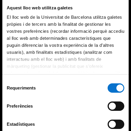
Aquest lloc web utilitza galetes
El lloc web de la Universitat de Barcelona utilitza galetes
pròpies i de tercers amb la finalitat de gestionar les
vostres preferències (recordar informació perquè accediu
al lloc web amb determinades característiques que
puguin diferenciar la vostra experiència de la d’altres
usuaris), amb finalitats estadístiques (analitzar com
interactueu amb el lloc web) i amb finalitats de
màrqueting (gestionar la publicitat que s’ofereix
adequant-la en funció dels vostres hàbits de navegació).
Per obtenir més informació sobre les galetes podeu
Selecció
consultar la
Política de galetes del lloc web de la
Requeriments
de
Universitat de Barcelona
.
consentiment
Preferències
Estadístiques