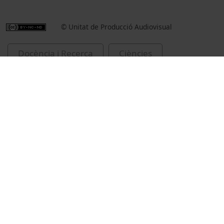
© Unitat de Producció Audiovisual
Docència i Recerca
Ciències
Reportatges
Biologia
Universitat de Barcelona
Facultat de Biologia
cursos d'aigua
hidrologia
explotació de recursos hidràulics
hidrologia urbana
aplicacions mòbils
Prat i Fornells, Narcís