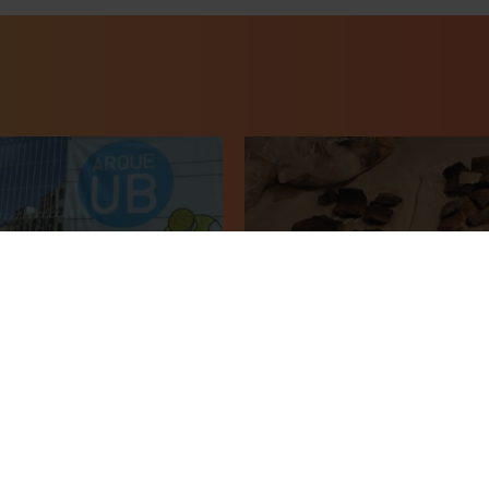
Grau en Arqueologia. Facul
Filosofia, Geografia i Històri
6
24 abril, 2014