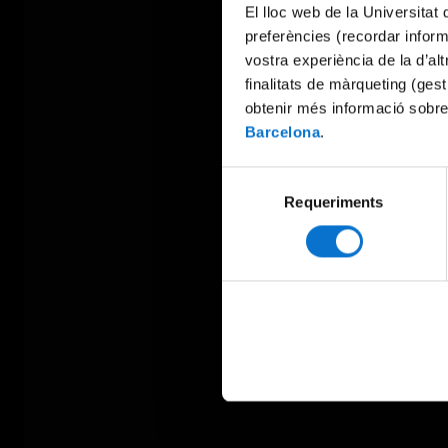
El lloc web de la Universitat 
preferències (recordar infor
vostra experiència de la d’al
finalitats de màrqueting (gest
obtenir més informació sobre
Barcelona
.
Selecció
Requeriments
de
consentiment