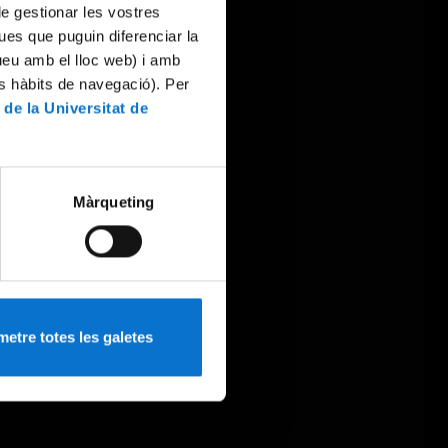
 de gestionar les vostres
ues que puguin diferenciar la
tueu amb el lloc web) i amb
es hàbits de navegació). Per
 de la Universitat de
Màrqueting
etre totes les galetes