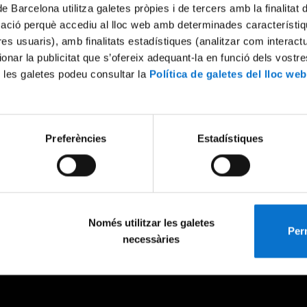
de Barcelona utilitza galetes pròpies i de tercers amb la finalitat
mació perquè accediu al lloc web amb determinades característiq
tres usuaris), amb finalitats estadístiques (analitzar com interac
ionar la publicitat que s’ofereix adequant-la en funció dels vostr
 les galetes podeu consultar la
Política de galetes del lloc web
Preferències
Estadístiques
Només utilitzar les galetes
Perm
necessàries