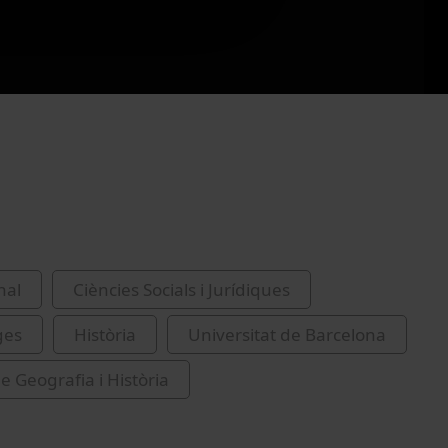
nal
Ciències Socials i Jurídiques
ges
Història
Universitat de Barcelona
e Geografia i Història