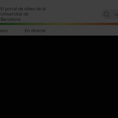
Vés al contingut
El portal de vídeo de la
Universitat de
Barcelona
ions
En directe