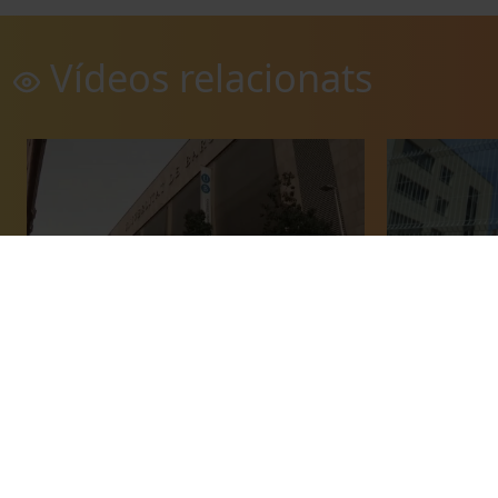
Vídeos relacionats
Master en Gestión del Patrimonio
ArqueUB
Cultural y Museología. Facultad de
15 juliol, 201
Geografía e Historia (UB)
04 juliol, 2014