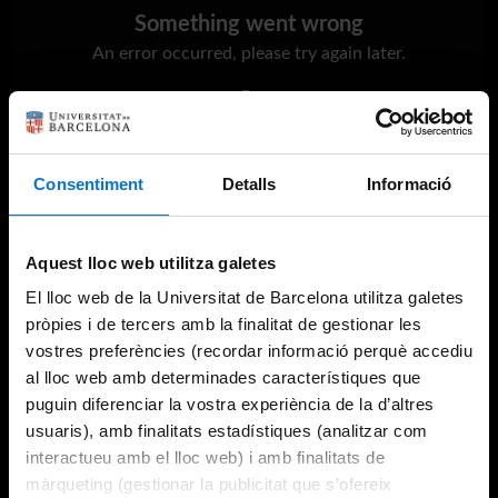
Something went wrong
An error occurred, please try again later.
Try again
Consentiment
Detalls
Informació
Aquest lloc web utilitza galetes
El lloc web de la Universitat de Barcelona utilitza galetes
pròpies i de tercers amb la finalitat de gestionar les
vostres preferències (recordar informació perquè accediu
al lloc web amb determinades característiques que
puguin diferenciar la vostra experiència de la d’altres
usuaris), amb finalitats estadístiques (analitzar com
interactueu amb el lloc web) i amb finalitats de
màrqueting (gestionar la publicitat que s’ofereix