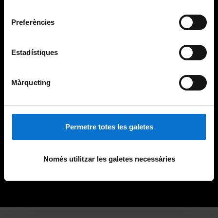
Universitat de Barcelona
.
consentiment
Preferències
Estadístiques
Màrqueting
Permetre totes les galetes
Només utilitzar les galetes necessàries