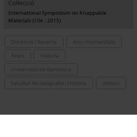
Col·lecció
International Symposium on Knappable
Materials (10è : 2015)
Docència i Recerca
Arts i Humanitats
Actes
Història
Universitat de Barcelona
Facultat de Geografia i Història
debats