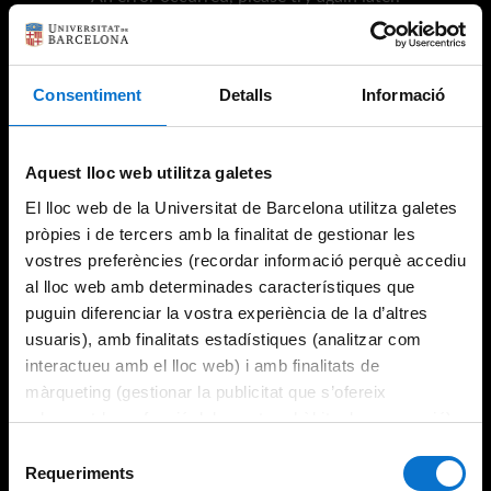
Consentiment
Detalls
Informació
Try again
Aquest lloc web utilitza galetes
El lloc web de la Universitat de Barcelona utilitza galetes
pròpies i de tercers amb la finalitat de gestionar les
vostres preferències (recordar informació perquè accediu
al lloc web amb determinades característiques que
puguin diferenciar la vostra experiència de la d’altres
usuaris), amb finalitats estadístiques (analitzar com
interactueu amb el lloc web) i amb finalitats de
màrqueting (gestionar la publicitat que s’ofereix
adequant-la en funció dels vostres hàbits de navegació).
Per obtenir més informació sobre les galetes podeu
Selecció
consultar la
Política de galetes del lloc web de la
Requeriments
de