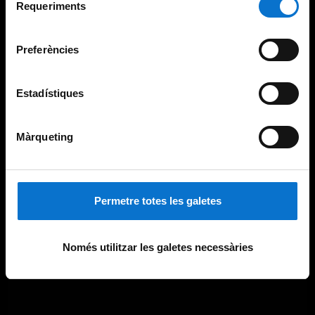
consultar la
Política de galetes del lloc web de la
Requeriments
de
Universitat de Barcelona
.
consentiment
Preferències
Estadístiques
Màrqueting
Permetre totes les galetes
Només utilitzar les galetes necessàries