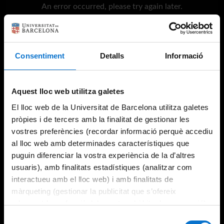
An error occurred, please try again later.
Try again
Consentiment
Detalls
Informació
Aquest lloc web utilitza galetes
El lloc web de la Universitat de Barcelona utilitza galetes
pròpies i de tercers amb la finalitat de gestionar les
vostres preferències (recordar informació perquè accediu
al lloc web amb determinades característiques que
puguin diferenciar la vostra experiència de la d’altres
usuaris), amb finalitats estadístiques (analitzar com
interactueu amb el lloc web) i amb finalitats de
màrqueting (gestionar la publicitat que s’ofereix
adequant-la en funció dels vostres hàbits de navegació).
Per obtenir més informació sobre les galetes podeu
Selecció