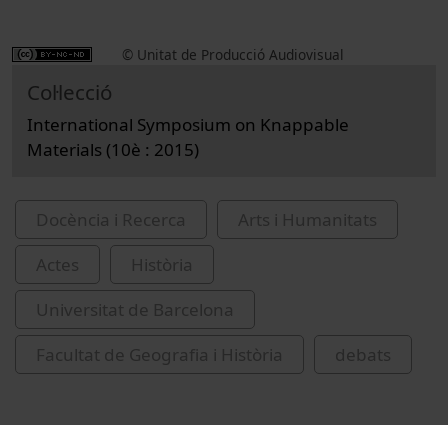
© Unitat de Producció Audiovisual
Col·lecció
International Symposium on Knappable
Materials (10è : 2015)
Docència i Recerca
Arts i Humanitats
Actes
Història
Universitat de Barcelona
Facultat de Geografia i Història
debats