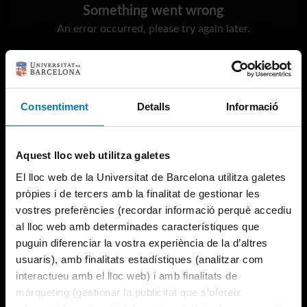
Something went wrong
An error occurred, please try again later.
Try again
Consentiment
Detalls
Informació
Aquest lloc web utilitza galetes
El lloc web de la Universitat de Barcelona utilitza galetes
pròpies i de tercers amb la finalitat de gestionar les
vostres preferències (recordar informació perquè accediu
al lloc web amb determinades característiques que
puguin diferenciar la vostra experiència de la d’altres
usuaris), amb finalitats estadístiques (analitzar com
interactueu amb el lloc web) i amb finalitats de
màrqueting (gestionar la publicitat que s’ofereix