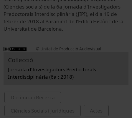
(Ciències socials) de la 6a Jornada d'Investigadors
Predoctorals Interdisciplinària (JIPI), el dia 19 de
febrer de 2018 al Paranimf de l'Edifici Històric de la
Universitat de Barcelona.
© Unitat de Producció Audiovisual
Col·lecció
Jornada d'Investigadors Predoctorals
Interdisciplinària (6a : 2018)
Docència i Recerca
Ciències Socials i Jurídiques
Actes
Filologia
Universitat de Barcelona