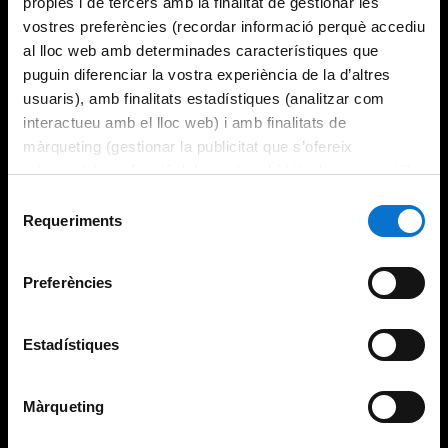
pròpies i de tercers amb la finalitat de gestionar les
vostres preferències (recordar informació perquè accediu
al lloc web amb determinades característiques que
puguin diferenciar la vostra experiència de la d’altres
usuaris), amb finalitats estadístiques (analitzar com
interactueu amb el lloc web) i amb finalitats de
màrqueting (gestionar la publicitat que s’ofereix
adequant-la en funció dels vostres hàbits de navegació).
Per obtenir més informació sobre les galetes podeu
Selecció
consultar la
Política de galetes del lloc web de la
Requeriments
de
Universitat de Barcelona
.
consentiment
Preferències
Estadístiques
Màrqueting