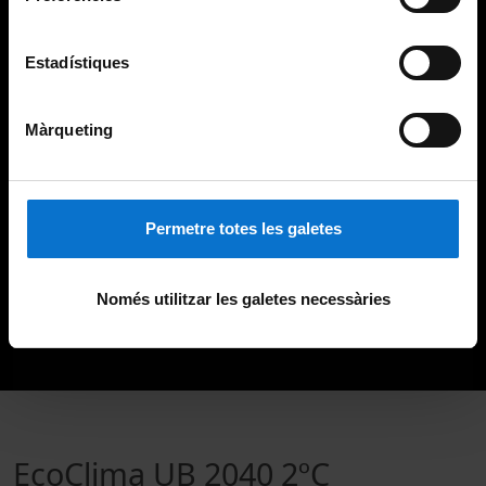
Estadístiques
Màrqueting
Permetre totes les galetes
Només utilitzar les galetes necessàries
EcoClima UB 2040 2ºC