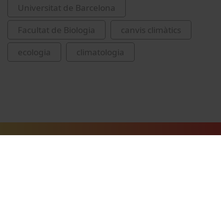
Universitat de Barcelona
Facultat de Biologia
canvis climàtics
ecologia
climatologia
Vídeos relacionats