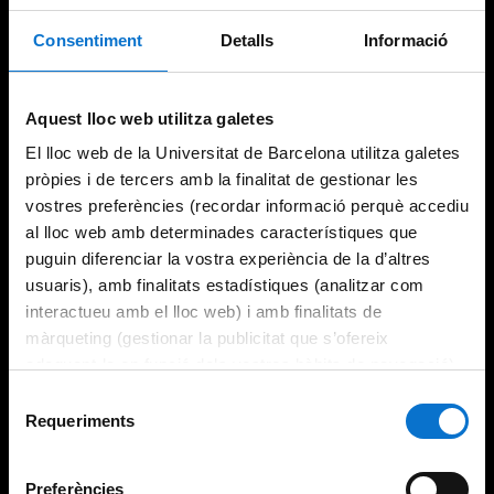
Consentiment
Detalls
Informació
Try again
Aquest lloc web utilitza galetes
El lloc web de la Universitat de Barcelona utilitza galetes
pròpies i de tercers amb la finalitat de gestionar les
vostres preferències (recordar informació perquè accediu
al lloc web amb determinades característiques que
puguin diferenciar la vostra experiència de la d’altres
usuaris), amb finalitats estadístiques (analitzar com
interactueu amb el lloc web) i amb finalitats de
màrqueting (gestionar la publicitat que s’ofereix
adequant-la en funció dels vostres hàbits de navegació).
Per obtenir més informació sobre les galetes podeu
Selecció
consultar la
Política de galetes del lloc web de la
Requeriments
de
Universitat de Barcelona
.
consentiment
Preferències