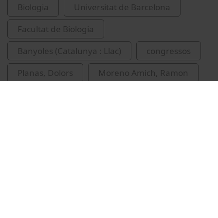
Biologia
Universitat de Barcelona
Facultat de Biologia
Banyoles (Catalunya : Llac)
congressos
Planas, Dolors
Moreno Amich, Ramon
Roget, Elena
limnologia
Vídeos relacionats