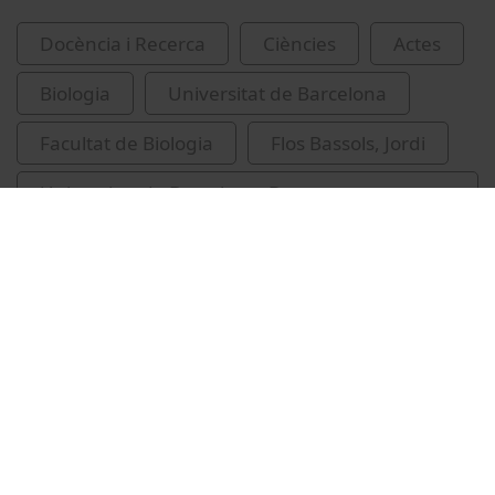
Docència i Recerca
Ciències
Actes
Biologia
Universitat de Barcelona
Facultat de Biologia
Flos Bassols, Jordi
Universitat de Barcelona. Departament
d'Ecologia
Vídeos relacionats