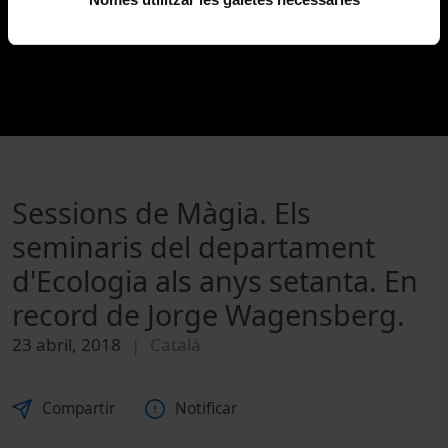
Sessions de Màgia. Els
seminaris del departament
d'Ecologia als anys setanta. En
record de Jorge Wagensberg.
23 abril, 2018
Català
Compartir
Notificar