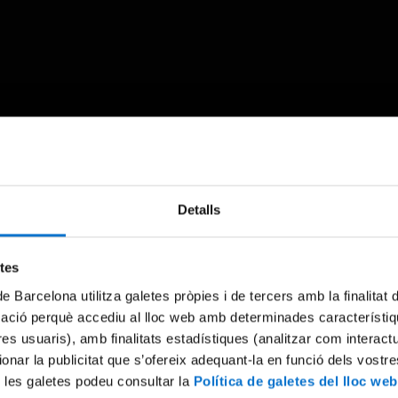
Something went wrong
Detalls
An error occurred, please try again later.
etes
de Barcelona utilitza galetes pròpies i de tercers amb la finalitat
Try again
mació perquè accediu al lloc web amb determinades característiq
tres usuaris), amb finalitats estadístiques (analitzar com interac
ionar la publicitat que s’ofereix adequant-la en funció dels vostr
 les galetes podeu consultar la
Política de galetes del lloc web