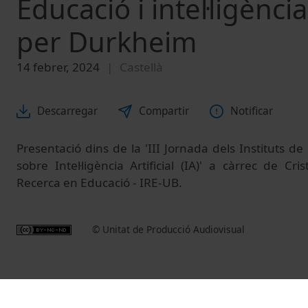
Educació i intel·ligència
per Durkheim
14 febrer, 2024
Castellà
Descarregar
Compartir
Notificar
Presentació dins de la 'III Jornada dels Instituts d
sobre Intel·ligència Artificial (IA)' a càrrec de Cri
Recerca en Educació - IRE-UB.
© Unitat de Producció Audiovisual