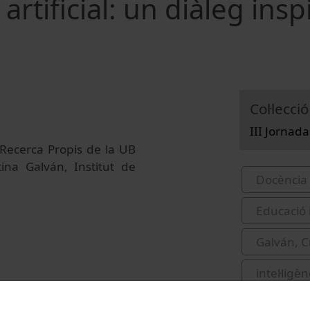
 artificial: un diàleg insp
Col·lecció
III Jornada
e Recerca Propis de la UB
stina Galván, Institut de
Docència 
Educació 
Galván, C
intel·ligèn
Durkheim