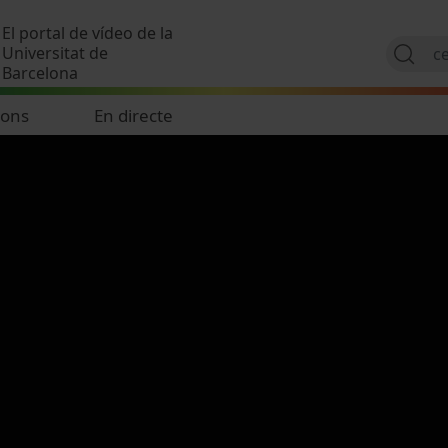
Vés al contingut
El portal de vídeo de la
Universitat de
Barcelona
ions
En directe