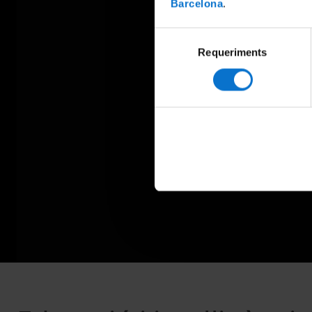
Barcelona
.
Selecció
Requeriments
de
consentiment