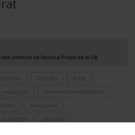
irat
 dels Instituts de Recerca Propis de la UB
i Recerca
Ciències
Actes
i pedagogia
Universitat de Barcelona
ristina
congressos
cia artificial
educació
, Émile, 1858-1917