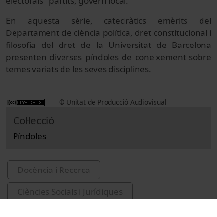
electorals i partits, govern local.
En aquesta sèrie, catedràtics emèrits del
Departament de ciència política, dret constitucional i
filosofia del dret de la Universitat de Barcelona
presenten diverses píndoles de coneixement sobre
temes variats de les seves disciplines.
© Unitat de Producció Audiovisual
Col·lecció
Píndoles
Docència i Recerca
Ciències Socials i Jurídiques
Entrevistes i debats
Dret