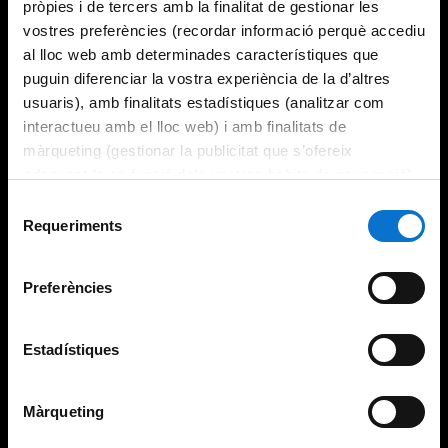
pròpies i de tercers amb la finalitat de gestionar les
vostres preferències (recordar informació perquè accediu
al lloc web amb determinades característiques que
puguin diferenciar la vostra experiència de la d’altres
usuaris), amb finalitats estadístiques (analitzar com
interactueu amb el lloc web) i amb finalitats de
màrqueting (gestionar la publicitat que s’ofereix
adequant-la en funció dels vostres hàbits de navegació).
Per obtenir més informació sobre les galetes podeu
Selecció
consultar la
Política de galetes del lloc web de la
Requeriments
de
Universitat de Barcelona
.
consentiment
Preferències
Estadístiques
Màrqueting