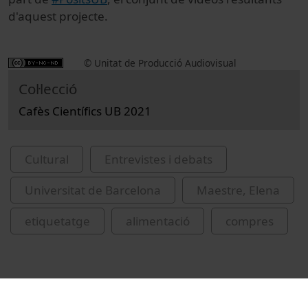
d'aquest projecte.
© Unitat de Producció Audiovisual
Col·lecció
Cafès Científics UB 2021
Cultural
Entrevistes i debats
Universitat de Barcelona
Maestre, Elena
etiquetatge
alimentació
compres