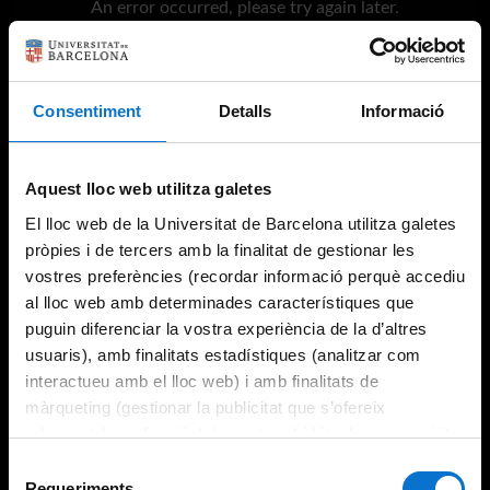
An error occurred, please try again later.
Try again
Consentiment
Detalls
Informació
Aquest lloc web utilitza galetes
El lloc web de la Universitat de Barcelona utilitza galetes
pròpies i de tercers amb la finalitat de gestionar les
vostres preferències (recordar informació perquè accediu
al lloc web amb determinades característiques que
puguin diferenciar la vostra experiència de la d’altres
usuaris), amb finalitats estadístiques (analitzar com
interactueu amb el lloc web) i amb finalitats de
màrqueting (gestionar la publicitat que s’ofereix
adequant-la en funció dels vostres hàbits de navegació).
Per obtenir més informació sobre les galetes podeu
Selecció
consultar la
Política de galetes del lloc web de la
Requeriments