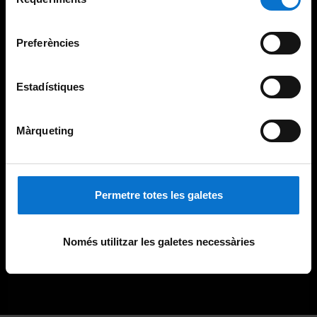
de
Universitat de Barcelona
.
consentiment
Preferències
Estadístiques
Màrqueting
Permetre totes les galetes
Només utilitzar les galetes necessàries