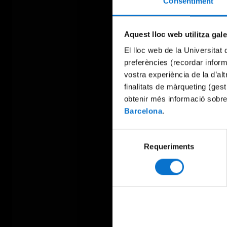
Consentiment
Aquest lloc web utilitza gal
El lloc web de la Universitat 
preferències (recordar infor
vostra experiència de la d’al
finalitats de màrqueting (gest
obtenir més informació sobre
Barcelona
.
Selecció
Requeriments
de
consentiment