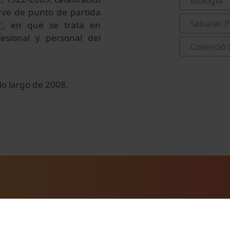
Biologia
irve de punto de partida
Sabater P
',
en que se trata en
esional y personal del
Col·lecció
 lo largo
de 2008
.