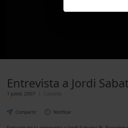
Entrevista a Jordi Sabat
1 juliol, 2007
Castellà
Compartir
Notificar
Extracto de la entrevista a Jordi Sabater Pi, Barcelon