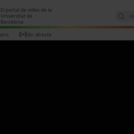
Vés al contingut
El portal de vídeo de la
Universitat de
Barcelona
ions
En directe