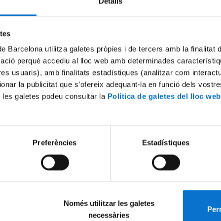
Detalls
Try again
etes
de Barcelona utilitza galetes pròpies i de tercers amb la finalitat
mació perquè accediu al lloc web amb determinades característiq
tres usuaris), amb finalitats estadístiques (analitzar com interac
ionar la publicitat que s’ofereix adequant-la en funció dels vostr
 les galetes podeu consultar la
Política de galetes del lloc web
Preferències
Estadístiques
Només utilitzar les galetes
Perm
necessàries