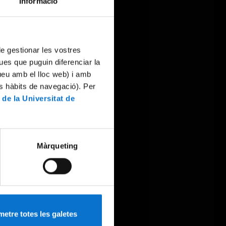
Informació
 de gestionar les vostres
ues que puguin diferenciar la
tueu amb el lloc web) i amb
es hàbits de navegació). Per
 de la Universitat de
Màrqueting
etre totes les galetes