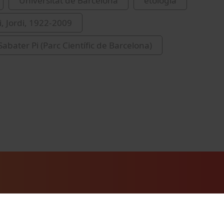
Universitat de Barcelona
etologia
i, Jordi, 1922-2009
 Sabater Pi (Parc Científic de Barcelona)