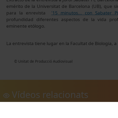
emérito de la Universitat de Barcelona (UB), que s
para la enrevista
'15 minutos... con Sabater Pi
profundidad diferentes aspectos de la vida prof
eminente etólogo.
La entrevista
tiene
lugar
en la Facultat de
Biologia
, a
© Unitat de Producció Audiovisual
Vídeos relacionats