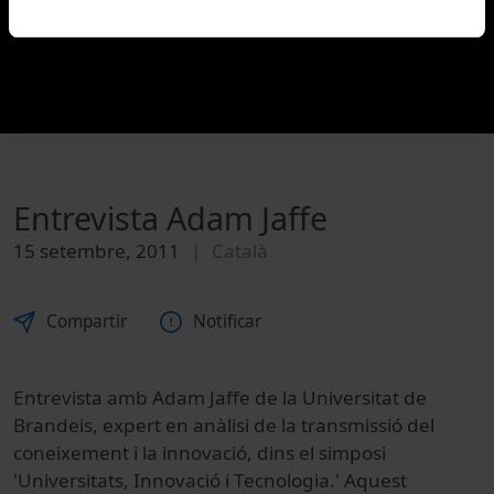
Entrevista Adam Jaffe
15 setembre, 2011
Català
Compartir
Notificar
Entrevista amb Adam Jaffe de la Universitat de
Brandeis, expert en anàlisi de la transmissió del
coneixement i la innovació, dins el simposi
'Universitats, Innovació i Tecnologia.' Aquest