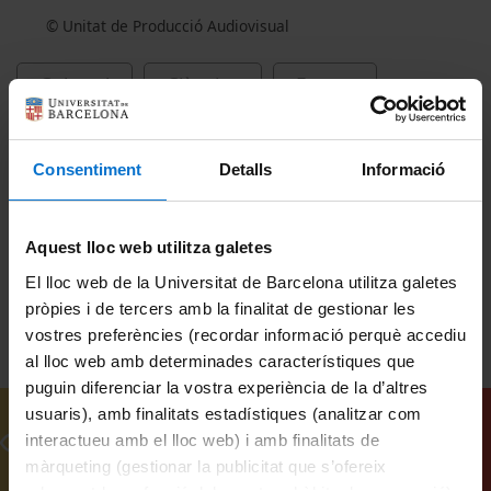
© Unitat de Producció Audiovisual
Cultural
Ciències
Espots
Geologia
Estudiants
Consentiment
Detalls
Informació
Facultat de Ciències de la Terra
erupcions volcàniques
Islàndia
Aquest lloc web utilitza galetes
El lloc web de la Universitat de Barcelona utilitza galetes
pròpies i de tercers amb la finalitat de gestionar les
vostres preferències (recordar informació perquè accediu
al lloc web amb determinades característiques que
puguin diferenciar la vostra experiència de la d’altres
usuaris), amb finalitats estadístiques (analitzar com
Vídeos relacionats
interactueu amb el lloc web) i amb finalitats de
màrqueting (gestionar la publicitat que s’ofereix