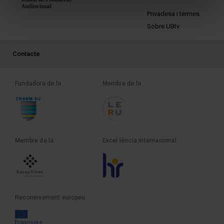
PEU 2
Privadesa i termes
Sobre UBtv
PEU 3
Contacte
Fundadora de la
Membre de la
Membre de la
Excel·lència internacional
Reconeixement europeu