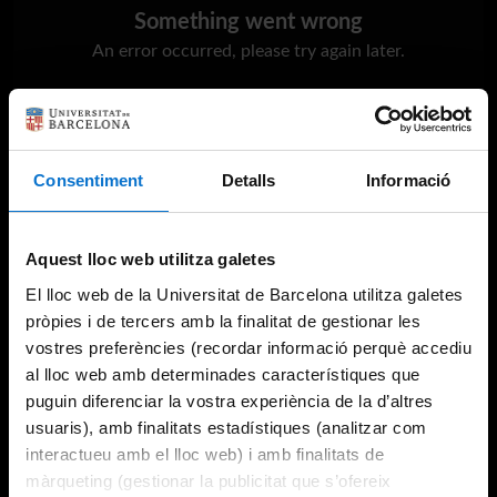
Something went wrong
An error occurred, please try again later.
Try again
Consentiment
Detalls
Informació
Aquest lloc web utilitza galetes
El lloc web de la Universitat de Barcelona utilitza galetes
pròpies i de tercers amb la finalitat de gestionar les
vostres preferències (recordar informació perquè accediu
al lloc web amb determinades característiques que
puguin diferenciar la vostra experiència de la d’altres
usuaris), amb finalitats estadístiques (analitzar com
interactueu amb el lloc web) i amb finalitats de
màrqueting (gestionar la publicitat que s’ofereix