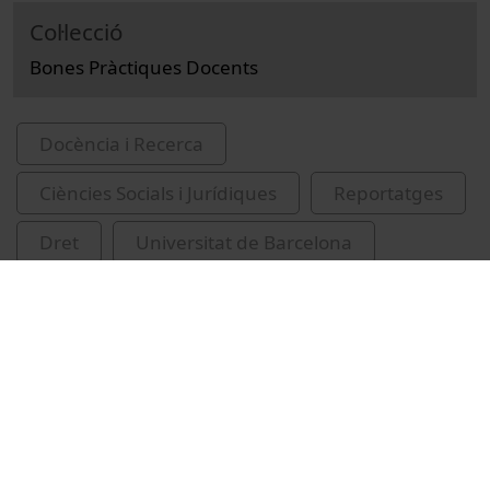
Col·lecció
Bones Pràctiques Docents
Docència i Recerca
Ciències Socials i Jurídiques
Reportatges
Dret
Universitat de Barcelona
Facultat de Dret
Font Ribas, Antoni
Caballol Angelats, Lluís
pràcticums