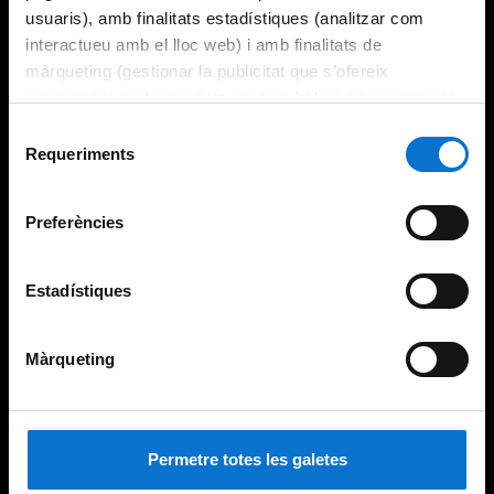
usuaris), amb finalitats estadístiques (analitzar com
interactueu amb el lloc web) i amb finalitats de
màrqueting (gestionar la publicitat que s’ofereix
adequant-la en funció dels vostres hàbits de navegació).
Per obtenir més informació sobre les galetes podeu
Selecció
consultar la
Política de galetes del lloc web de la
Requeriments
de
Universitat de Barcelona
.
consentiment
Preferències
Estadístiques
Màrqueting
Permetre totes les galetes