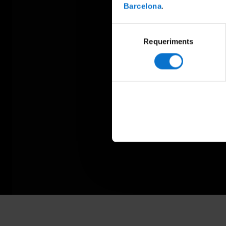
Barcelona
.
Selecció
Requeriments
de
consentiment