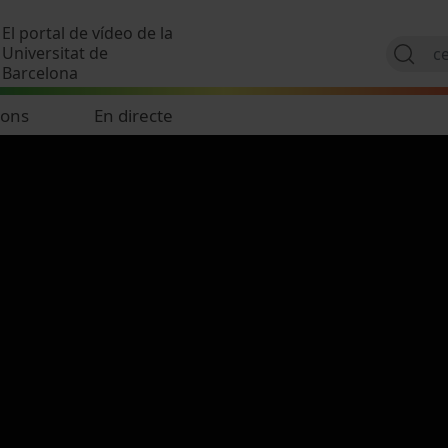
Vés al contingut
El portal de vídeo de la
Universitat de
Barcelona
ions
En directe