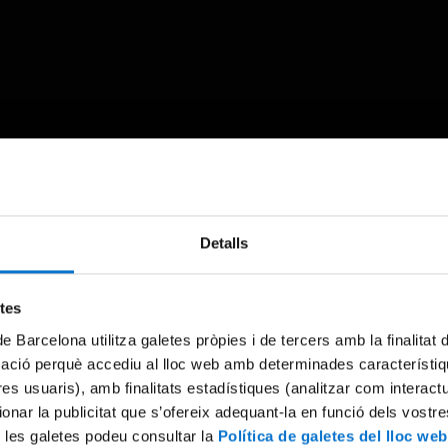
Something went wrong
Detalls
An error occurred, please try again later.
etes
de Barcelona utilitza galetes pròpies i de tercers amb la finalitat
Try again
mació perquè accediu al lloc web amb determinades característiq
tres usuaris), amb finalitats estadístiques (analitzar com interac
ionar la publicitat que s’ofereix adequant-la en funció dels vostr
 les galetes podeu consultar la
Política de galetes del lloc web