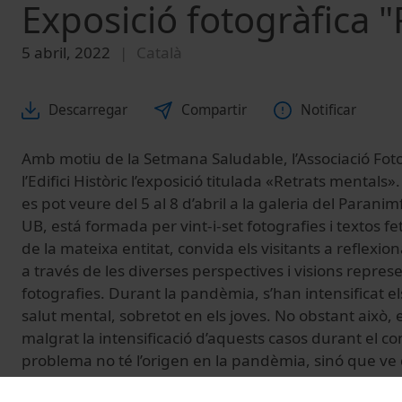
Exposició fotogràfica 
5 abril, 2022
Català
Descarregar
Compartir
Notificar
Amb motiu de la Setmana Saludable, l’Associació Fotog
l’Edifici Històric l’exposició titulada «Retrats mental
es pot veure del 5 al 8 d’abril a la galeria del Paranimf 
UB, está formada per vint-i-set fotografies i textos 
de la mateixa entitat, convida els visitants a reflexio
a través de les diverses perspectives i visions repres
fotografies. Durant la pandèmia, s’han intensificat el
salut mental, sobretot en els joves. No obstant això, 
malgrat la intensificació d’aquests casos durant el 
problema no té l’origen en la pandèmia, sinó que ve
durant i després d’aquesta. Per aquest motiu, totho