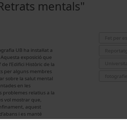
"Retrats mentals"
Fet per e
rafia UB ha instal·lat a
Reportat
s». Aquesta exposició que
Universit
de l’Edifici Històric de la
fets per alguns membres
fotografi
nar sobre la salut mental
entades en les
s problemes relatius a la
es vol mostrar que,
confinament, aquest
 d’abans i es manté
m que ho vulgui pot