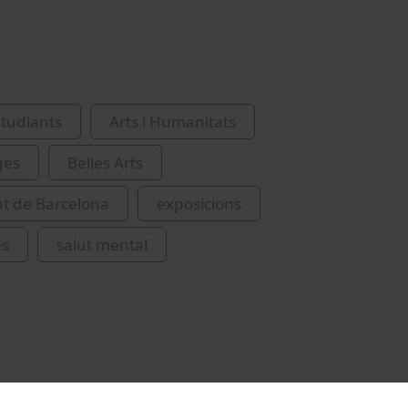
studiants
Arts i Humanitats
ges
Belles Arts
at de Barcelona
exposicions
es
salut mental