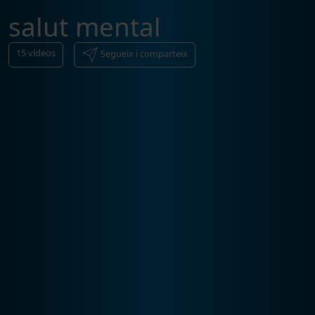
salut mental
15
vídeos
Segueix i comparteix