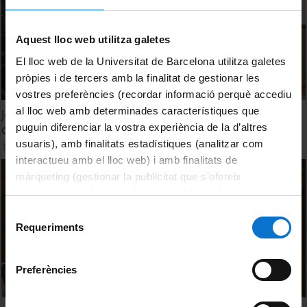
Aquest lloc web utilitza galetes
El lloc web de la Universitat de Barcelona utilitza galetes
pròpies i de tercers amb la finalitat de gestionar les
vostres preferències (recordar informació perquè accediu
al lloc web amb determinades característiques que
Jornades #TrioLaVida. Taula rodona "Salut mental s. XXI:
puguin diferenciar la vostra experiència de la d’altres
on som ara mateix?"
usuaris), amb finalitats estadístiques (analitzar com
10 octubre, 2023
interactueu amb el lloc web) i amb finalitats de
màrqueting (gestionar la publicitat que s’ofereix
adequant-la en funció dels vostres hàbits de navegació).
Per obtenir més informació sobre les galetes podeu
Selecció
consultar la
Política de galetes del lloc web de la
Requeriments
de
Universitat de Barcelona
.
consentiment
Preferències