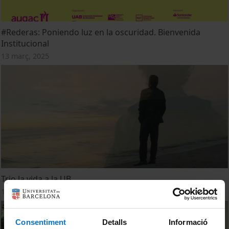
#Rederas: Poniendo luz en la oscuridad. Bienvenida
Institucional
13 març, 2025
Trio la vida a la UB
11 gener, 2024
Consentiment
Detalls
Informació