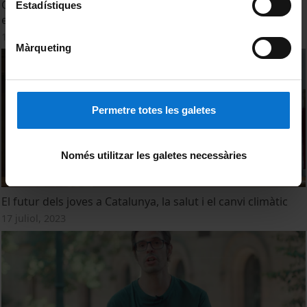
Canvi climàtic i salut mental en infants i adolescents:
Estadístiques
ecoansietat
17 juliol, 2023
Màrqueting
Permetre totes les galetes
Només utilitzar les galetes necessàries
El futur dels joves a Catalunya, la salut i el canvi climàtic
17 juliol, 2023