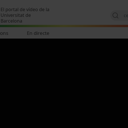
Vés al contingut
El portal de vídeo de la
Universitat de
Barcelona
ions
En directe