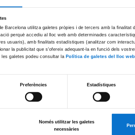
Try again
etes
de Barcelona utilitza galetes pròpies i de tercers amb la finalitat
mació perquè accediu al lloc web amb determinades característiq
tres usuaris), amb finalitats estadístiques (analitzar com interac
ionar la publicitat que s’ofereix adequant-la en funció dels vostr
 les galetes podeu consultar la
Política de galetes del lloc web
Preferències
Estadístiques
Només utilitzar les galetes
Perm
necessàries