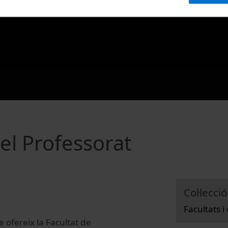
el Professorat
Col·lecció
Facultats i
ue ofereix la Facultat de