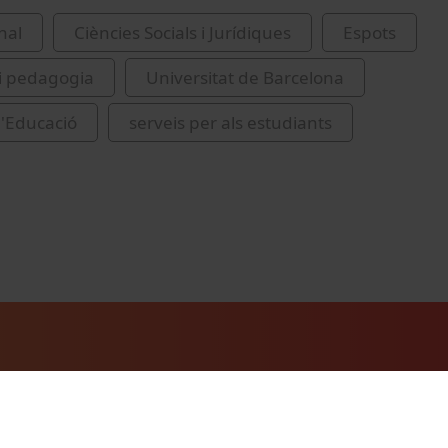
nal
Ciències Socials i Jurídiques
Espots
i pedagogia
Universitat de Barcelona
d'Educació
serveis per als estudiants