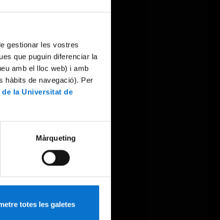
 de gestionar les vostres
ues que puguin diferenciar la
tueu amb el lloc web) i amb
es hàbits de navegació). Per
 de la Universitat de
Màrqueting
etre totes les galetes