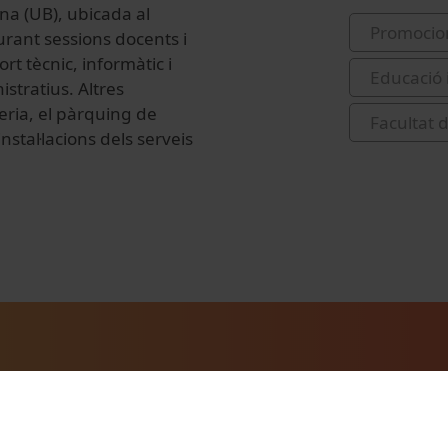
na (UB), ubicada al
Promocio
rant sessions docents i
ort tècnic, informàtic i
Educació 
istratius. Altres
eria, el pàrquing de
Facultat 
nstal·lacions dels serveis