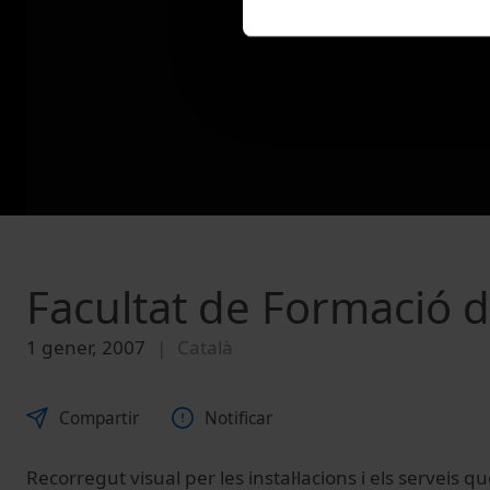
Facultat de Formació d
1 gener, 2007
Català
Compartir
Notificar
Recorregut visual per les instal·lacions i els serveis q