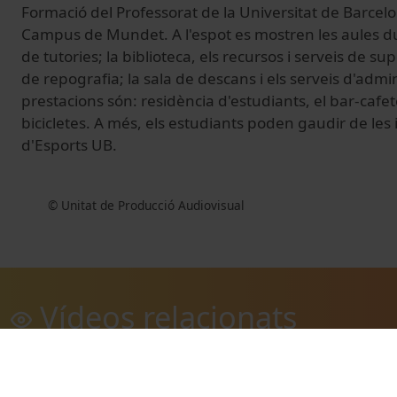
Formació del Professorat de la Universitat de Barcelo
Campus de Mundet. A l'espot es mostren les aules du
de tutories; la biblioteca, els recursos i serveis de sup
de repografia; la sala de descans i els serveis d'admin
prestacions són: residència d'estudiants, el bar-cafet
bicicletes. A més, els estudiants poden gaudir de les i
d'Esports UB.
© Unitat de Producció Audiovisual
Vídeos relacionats