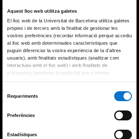
Try again
Aquest lloc web utilitza galetes
El lloc web de la Universitat de Barcelona utilitza galetes
pròpies i de tercers amb la finalitat de gestionar les
vostres preferències (recordar informació perquè accediu
al lloc web amb determinades característiques que
puguin diferenciar la vostra experiència de la d’altres
usuaris), amb finalitats estadístiques (analitzar com
interactueu amb el lloc web) i amb finalitats de
màrqueting (gestionar la publicitat que s’ofereix
adequant-la en funció dels vostres hàbits de navegació).
Per obtenir més informació sobre les galetes podeu
Selecció
consultar la
Política de galetes del lloc web de la
Requeriments
de
Universitat de Barcelona
.
consentiment
Preferències
Estadístiques