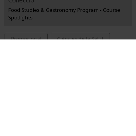
Col·lecció
Food Studies & Gastronomy Program - Course
Spotlights
Promocional
Ciències de la Salut
Reportatges
Nutrició humana i dietètica
Universitat de Barcelona
Facultat de Farmàcia i Ciències de l'Alimentació
Pubill, Cristina
obesitat
salut
alimentació
diabetis