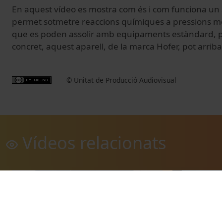
En aquest vídeo es mostra com és i com funciona un
permet sotmetre reaccions químiques a pressions mo
que es poden assolir amb equipaments estàndard, per
concret, aquest aparell, de la marca Hofer, pot arriba
© Unitat de Producció Audiovisual
Vídeos relacionats