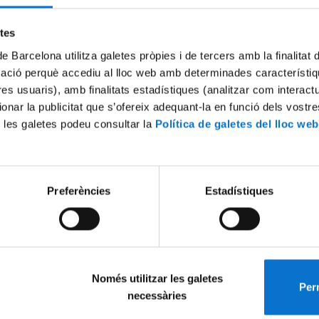
Try again
etes
de Barcelona utilitza galetes pròpies i de tercers amb la finalitat
mació perquè accediu al lloc web amb determinades característiq
tres usuaris), amb finalitats estadístiques (analitzar com interac
ionar la publicitat que s’ofereix adequant-la en funció dels vostr
 les galetes podeu consultar la
Política de galetes del lloc web
Preferències
Estadístiques
Només utilitzar les galetes
Perm
necessàries