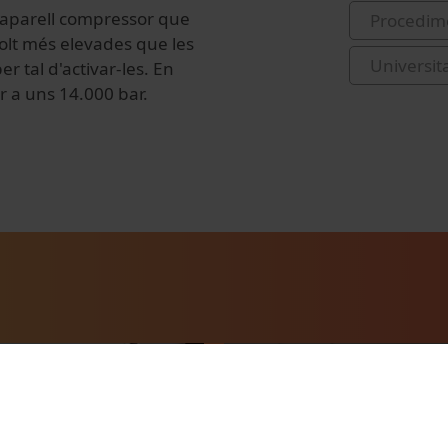
 aparell compressor que
Procedime
lt més elevades que les
Universit
 tal d'activar-les. En
r a uns 14.000 bar.