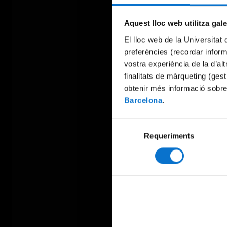
Aquest lloc web utilitza gal
El lloc web de la Universitat 
preferències (recordar infor
vostra experiència de la d’al
finalitats de màrqueting (gest
obtenir més informació sobre
Barcelona
.
Selecció
Requeriments
de
consentiment