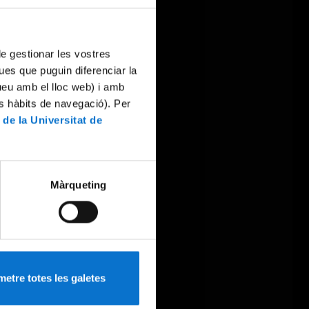
 de gestionar les vostres
ues que puguin diferenciar la
tueu amb el lloc web) i amb
es hàbits de navegació). Per
 de la Universitat de
Màrqueting
etre totes les galetes