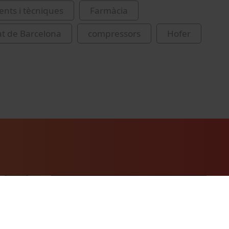
nts i tècniques
Farmàcia
at de Barcelona
compressors
Hofer