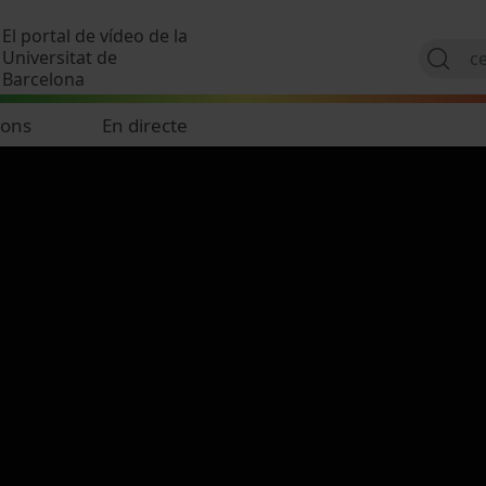
Vés al contingut
El portal de vídeo de la
Universitat de
Barcelona
ions
En directe