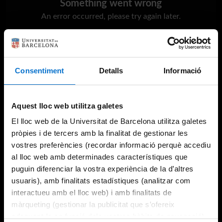
Something went wrong
An error occurred, please try again later.
Try again
Consentiment
Detalls
Informació
Aquest lloc web utilitza galetes
El lloc web de la Universitat de Barcelona utilitza galetes
pròpies i de tercers amb la finalitat de gestionar les
vostres preferències (recordar informació perquè accediu
al lloc web amb determinades característiques que
puguin diferenciar la vostra experiència de la d’altres
usuaris), amb finalitats estadístiques (analitzar com
interactueu amb el lloc web) i amb finalitats de
màrqueting (gestionar la publicitat que s’ofereix
adequant-la en funció dels vostres hàbits de navegació).