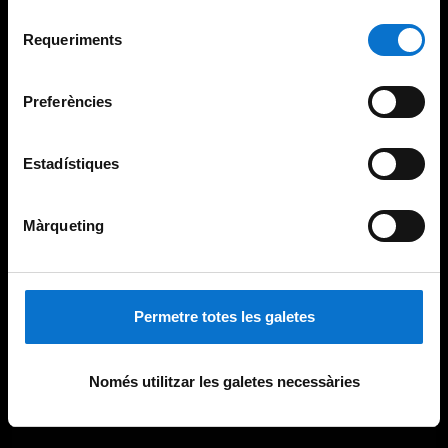
Per obtenir més informació sobre les galetes podeu
Selecció
consultar la
Política de galetes del lloc web de la
Requeriments
de
Universitat de Barcelona
.
consentiment
Preferències
Estadístiques
Màrqueting
Permetre totes les galetes
Només utilitzar les galetes necessàries