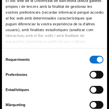
El lloc web de la Universitat de Barcelona utilitza galetes
pròpies i de tercers amb la finalitat de gestionar les
vostres preferències (recordar informació perquè accediu
al lloc web amb determinades característiques que
puguin diferenciar la vostra experiència de la d’altres
usuaris), amb finalitats estadístiques (analitzar com
interactueu amb el lloc web) i amb finalitats de
màrqueting (gestionar la publicitat que s’ofereix
adequant-la en funció dels vostres hàbits de navegació).
Per obtenir més informació sobre les galetes podeu
Selecció
consultar la
Política de galetes del lloc web de la
Requeriments
de
Universitat de Barcelona
.
consentiment
Preferències
Estadístiques
Màrqueting