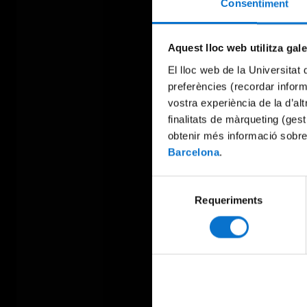
Consentiment
Aquest lloc web utilitza gal
El lloc web de la Universitat 
preferències (recordar infor
vostra experiència de la d’al
finalitats de màrqueting (gest
obtenir més informació sobre
Barcelona
.
Selecció
Requeriments
de
consentiment