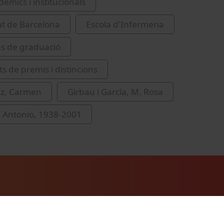
èmics i institucionals
at de Barcelona
Escola d'Infermeria
s de graduació
s de premis i distincions
ez, Carmen
Girbau i García, M. Rosa
 Antonio, 1938-2001