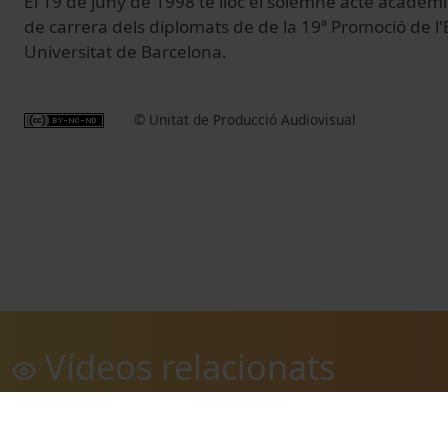
El 19 de juny de 1998 té lloc el solemne acte acadèmi
de carrera dels diplomats de de la 19ª Promoció de l'
Universitat de Barcelona.
© Unitat de Producció Audiovisual
Vídeos relacionats