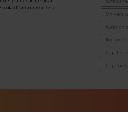
c de graduació de final
Actes acad
Escola d'Infermeria de la
Universit
cerimònie
lliurament
Caja Lóp
Caparrós,