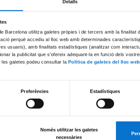
Detalls
Try again
etes
de Barcelona utilitza galetes pròpies i de tercers amb la finalitat
mació perquè accediu al lloc web amb determinades característiq
tres usuaris), amb finalitats estadístiques (analitzar com interac
ionar la publicitat que s’ofereix adequant-la en funció dels vostr
 les galetes podeu consultar la
Política de galetes del lloc web
Preferències
Estadístiques
Només utilitzar les galetes
Perm
necessàries