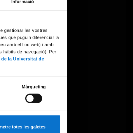
Informació
 de gestionar les vostres
ues que puguin diferenciar la
tueu amb el lloc web) i amb
es hàbits de navegació). Per
 de la Universitat de
Màrqueting
etre totes les galetes