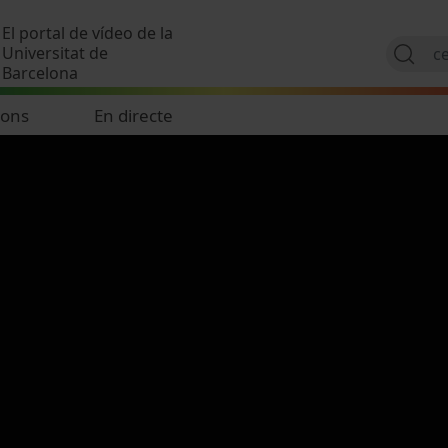
Vés al contingut
El portal de vídeo de la
Universitat de
Barcelona
ions
En directe