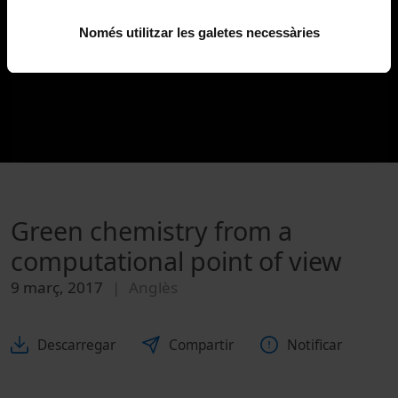
Només utilitzar les galetes necessàries
Green chemistry from a
computational point of view
9 març, 2017
Anglès
Descarregar
Compartir
Notificar