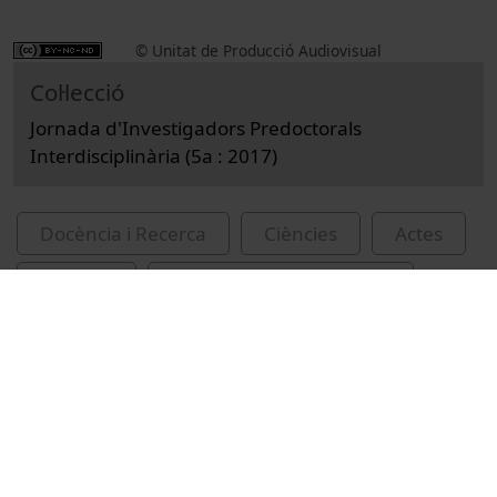
© Unitat de Producció Audiovisual
Col·lecció
Jornada d'Investigadors Predoctorals
Interdisciplinària (5a : 2017)
Docència i Recerca
Ciències
Actes
Química
Universitat de Barcelona
Posada, Sergi
Lamiel, Oriol
Figueroba, Alberto