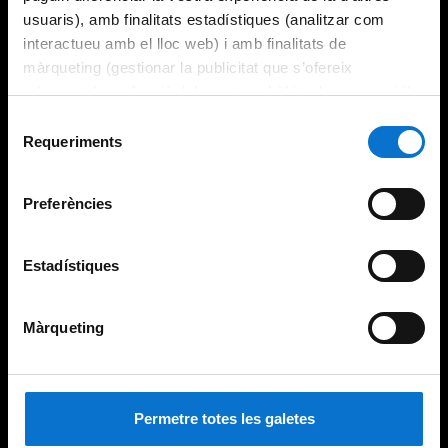
usuaris), amb finalitats estadístiques (analitzar com
interactueu amb el lloc web) i amb finalitats de
màrqueting (gestionar la publicitat que s’ofereix
adequant-la en funció dels vostres hàbits de navegació).
Per obtenir més informació sobre les galetes podeu
Selecció
consultar la
Política de galetes del lloc web de la
Requeriments
de
Universitat de Barcelona
.
consentiment
Preferències
Estadístiques
Màrqueting
Permetre totes les galetes