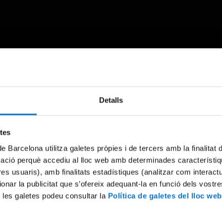
Something went wrong
Detalls
An error occurred, please try again later.
etes
de Barcelona utilitza galetes pròpies i de tercers amb la finalitat
Try again
mació perquè accediu al lloc web amb determinades característiq
tres usuaris), amb finalitats estadístiques (analitzar com interac
ionar la publicitat que s’ofereix adequant-la en funció dels vostr
 les galetes podeu consultar la
Política de galetes del lloc web