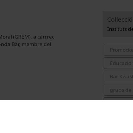
Col·lecció
Instituts 
Moral (GREM), a càrrrec
renda Bär, membre del
Promocio
Educació 
Bär Kwas
grups de 
Universit
Moral