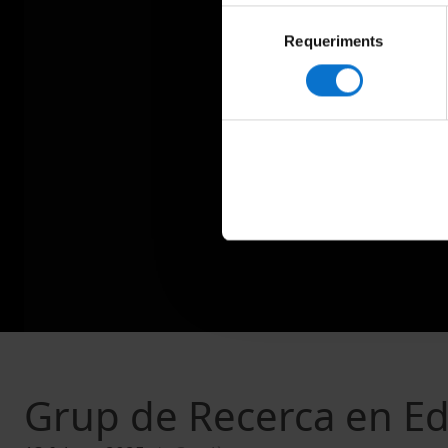
Selecció
Requeriments
de
consentiment
Grup de Recerca en E