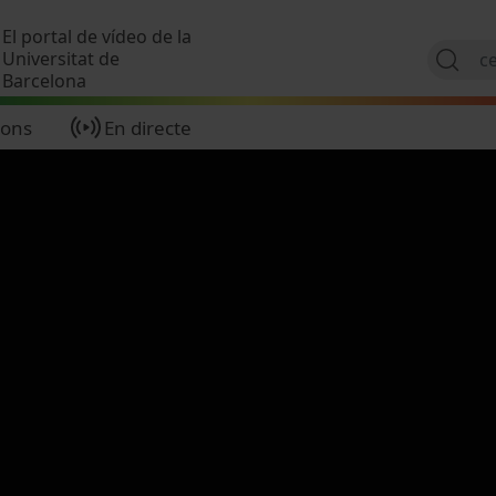
Vés al contingut
El portal de vídeo de la
Universitat de
Barcelona
ions
En directe