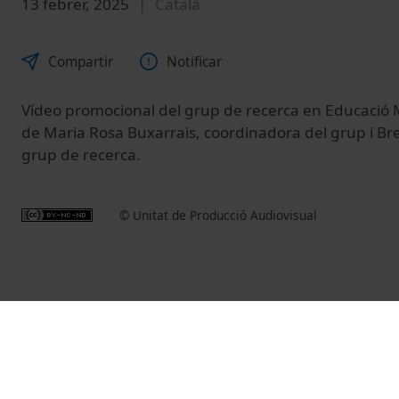
13 febrer, 2025
Català
Compartir
Notificar
Vídeo promocional del grup de recerca en Educació 
de Maria Rosa Buxarrais, coordinadora del grup i B
grup de recerca.
© Unitat de Producció Audiovisual