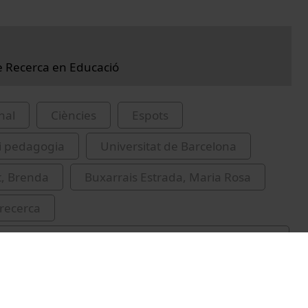
de Recerca en Educació
nal
Ciències
Espots
i pedagogia
Universitat de Barcelona
t, Brenda
Buxarrais Estrada, Maria Rosa
recerca
at de Barcelona. Grup de Recerca en Educació