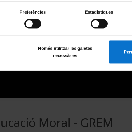
Preferències
Estadístiques
Només utilitzar les galetes
Perm
necessàries
ducació Moral - GREM